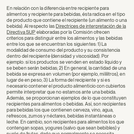
En relación con la diferencia entre recipiente para
alimentos y recipiente para bebidas, ésta radica en el tipo
de producto que contiene el recipiente (un alimento o una
bebida). Al respecto las
Directrices de interpretación de la
Directiva SUP
elaboradas por la Comisión ofrecen
criterios para distinguir entre los alimentos y las bebidas
entre los que se encuentran los siguientes: 1) La
modalidad de consumo del producto y su consistencia
dentro del recipiente (densidad y viscosidad). Por
ejemplo: si los productos se venden en estado líquido y
se beben serán bebidas; 2) En general, la cantidad de una
bebida se expresa en volumen (por ejemplo, mililitros), en
lugar de en peso; 3) La forma del recipiente y si es
necesario contener el producto alimenticio con cubiertos
permite interpretar que no estamos ante una bebida.
Además, se proporcionan ejemplos de lo que constituyen
recipientes para alimentos o bebidas. Así, son recipientes
para bebidas los que contienen cerveza, vino, agua,
refrescos, zumos y néctares, bebidas instantáneas o
leche. En cambio, son recipientes para alimentos los que
contengan sopas, yogures (salvo que sean bebibles) y
purés de frutas, dado que normalmente se necesita