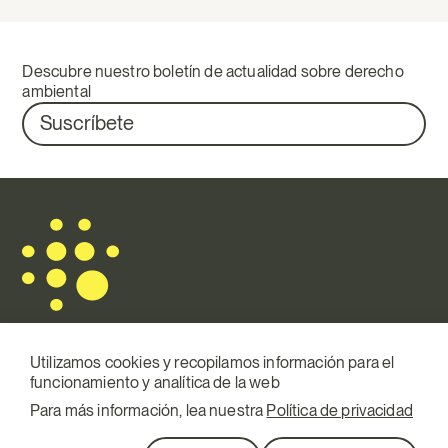
Descubre nuestro boletín de actualidad sobre derecho
ambiental
Suscríbete
Utilizamos cookies y recopilamos información para el
funcionamiento y analítica de la web
Mail.
info@terraqui.com
Para más información, lea nuestra
Política de privacidad
Telf.
+34 934 146 307
RRSS
Linkedin