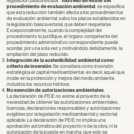
legislación básica estatal.
Todo ello sin eximir del
procedimiento de evaluación ambiental
: se especifica
que esta reducción también afecta a los procedimientos
de evaluación ambiental, salvo los plazos establecidos en
la legislación básica estatal, que deben respetarse.
Excepcionalmente, cuando la complejidad del
procedimiento lo justifique, el órgano competente del
procedimiento administrativo correspondiente puede
acordar, por una sola vez y motivándolo debidamente, la
ampliación del plazo reducido.
Integración de la sostenibilidad ambiental como
criterio de inversión
: Se considera como inversión
estratégica el capital medioambiental, es decir, aquel que
incide en la protección y mejora del medio ambiente,
incluidos los recursos hídricos.
No exención de autorizaciones ambientales
:
La declaración de PEIE no exime al proyecto de la
necesidad de obtener las autorizaciones ambientales,
licencias, declaraciones responsables y autorizaciones
exigibles por la legislación medioambiental y sectorial
aplicable. La declaración de PEIE no implica una
aprobación automática del proyecto ni de la obra, ni la
autorización de la puesta en marcha, que solo se