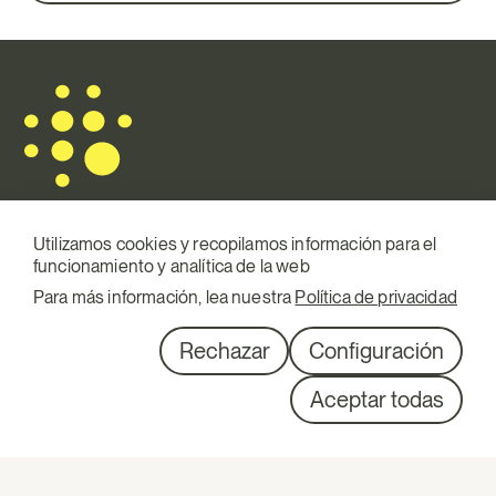
Utilizamos cookies y recopilamos información para el
funcionamiento y analítica de la web
Mail.
info@terraqui.com
Para más información, lea nuestra
Política de privacidad
Telf.
+34 934 146 307
RRSS
Linkedin
Rechazar
Configuración
Diagonal 527, 1º 1ª
Aceptar todas
08029 Barcelona