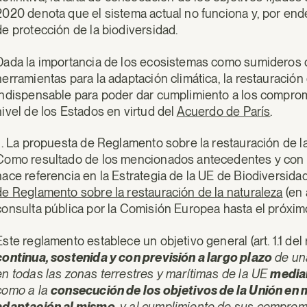
2020 denota que el sistema actual no funciona y, por end
de protección de la biodiversidad.
Dada la importancia de los ecosistemas como sumideros
herramientas para la adaptación climática, la restauració
indispensable para poder dar cumplimiento a los comprom
nivel de los Estados en virtud del
Acuerdo de París
.
II. La propuesta de Reglamento sobre la restauración de l
Como resultado de los mencionados antecedentes y con la 
hace referencia en la Estrategia de la UE de Biodiversidad
de Reglamento sobre la restauración de la naturaleza
(en 
consulta pública por la Comisión Europea hasta el próxi
Este reglamento establece un objetivo general (art. 1.1 del 
continua, sostenida y con previsión a largo plazo
de una
en todas las zonas terrestres y marítimas de la UE
median
como a la
consecución de los objetivos de la Unión en 
adaptación al mismo
, y al cumplimiento de sus comprom