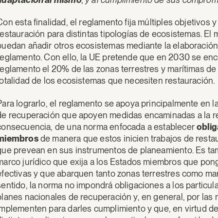
Con esta finalidad, el reglamento fija múltiples objetivos
restauración para distintas tipologías de ecosistemas. El
puedan añadir otros ecosistemas mediante la elaboración
reglamento. Con ello, la UE pretende que en 2030 se encu
reglamento el 20% de las zonas terrestres y marítimas de 
totalidad de los ecosistemas que necesiten restauración.
Para lograrlo, el reglamento se apoya principalmente en l
de recuperación que apoyen medidas encaminadas a la rest
consecuencia, de una norma enfocada a establecer
oblig
miembros
de manera que estos inicien trabajos de resta
que prevean en sus instrumentos de planeamiento. Es tam
marco jurídico que exija a los Estados miembros que po
efectivas y que abarquen tanto zonas terrestres como marít
sentido, la norma no impondrá obligaciones a los particul
planes nacionales de recuperación y, en general, por la
implementen para darles cumplimiento y que, en virtud del