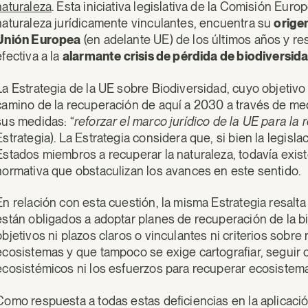
naturaleza
. Esta iniciativa legislativa de la Comisión Eur
naturaleza jurídicamente vinculantes, encuentra su
origen
Unión Europea
(en adelante UE) de los últimos años y r
efectiva a la
alarmante crisis de pérdida de biodiversid
La Estrategia de la UE sobre Biodiversidad, cuyo objetivo 
camino de la recuperación de aquí a 2030 a través de m
sus medidas: “
reforzar el marco jurídico de la UE para la
Estrategia). La Estrategia considera que, si bien la legisla
Estados miembros a recuperar la naturaleza, todavía exist
normativa que obstaculizan los avances en este sentido.
En relación con esta cuestión, la misma Estrategia resal
están obligados a adoptar planes de recuperación de la 
objetivos ni plazos claros o vinculantes ni criterios sobr
ecosistemas y que tampoco se exige cartografiar, seguir 
ecosistémicos ni los esfuerzos para recuperar ecosistema
Como respuesta a todas estas deficiencias en la aplicació