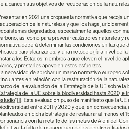
se alcancen sus objetivos de recuperación de la naturaleza
Presentar en 2021 una propuesta normativa que recoja una
recuperación de la naturaleza y que los haga jurídicamente
ecosistemas degradados, especialmente aquellos con ma
carbono, así como para prevenir catástrofes naturales y 
normativa deberá determinar las condiciones en las que 
eficaces para alcanzarlos, y una metodología a nivel de la
Instar a los Estados miembros a que eleven el nivel de apl
claros, y prestarles apoyo en estos esfuerzos.
La necesidad de aprobar un marco normativo europeo sob
vinculantes en relación con la restauración de la naturale
marco de la evaluación de la Estrategia de la UE sobre la 
Estrategia de la UE sobre la biodiversidad hasta 2020, e i
estudio
”
[1]
. Esta evaluación puso de manifiesto que la UE
biodiversidad entre 2011 y 2020 y que, en consecuencia, n
planteados en dicha Estrategia de restaurar al menos el
consonancia con la meta 15 de las
metas de Aichi del Con
definitiva, la falta de consecución de los objetivos fijados