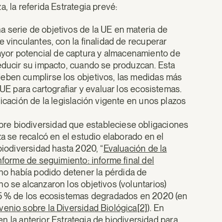
, la referida Estrategia prevé:
 serie de objetivos de la UE en materia de
 vinculantes, con la finalidad de recuperar
yor potencial de captura y almacenamiento de
reducir su impacto, cuando se produzcan. Esta
deben cumplirse los objetivos, las medidas más
 UE para cartografiar y evaluar los ecosistemas.
icación de la legislación vigente en unos plazos
re biodiversidad que estableciese obligaciones
za se recalcó en el estudio elaborado en el
biodiversidad hasta 2020, “
Evaluación de la
nforme de seguimiento: informe final del
 no había podido detener la pérdida de
o se alcanzaron los objetivos (voluntarios)
 15 % de los ecosistemas degradados en 2020 (en
venio sobre la Diversidad Biológica
[2]
). En
 en la anterior Estrategia de biodiversidad para