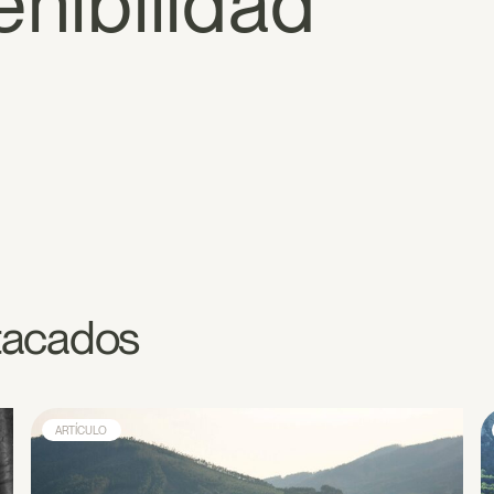
enibilidad
stacados
ARTÍCULO