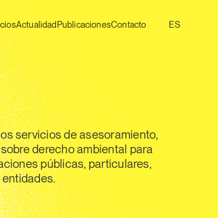
icios
Actualidad
Publicaciones
Contacto
ES
s servicios de asesoramiento,
 sobre derecho ambiental para
ciones públicas, particulares,
 entidades.