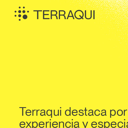
Saltar
al
contenido
Terraqui
Servicios
Terraqui destaca por
experiencia y especi