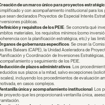
Creación de un marco único para proyectos estratégi
simplificado y con acompañamiento institucional para los 
que sean declarados Proyectos de Especial Interés Estra
inversiones públicas.
Definición y requisitos de los PEIE
: Se concreta qué inv
ámbitos materiales, los requisitos mínimos (como invers
coherencia con la planificación estratégica, etc.) y las limi
Órganos de gobernanza específicos
: Se crean la Comi
las Illes Balears (CAPE), la Unidad Aceleradora de Proyec
Planificación y Coordinación de Inversiones Estratégicas
acompañamiento y seguimiento de los PEIE.
Reducción de plazos administrativos
: Los procedimient
reducidos sus plazos a la mitad, salvo excepciones (solic
fiscales), incluyendo los procedimientos de evaluación am
motivada, en casos complejos.
Ventanilla única y acompañamiento institucional
: Los 
de proyecto que les proporcionará ventanilla única, ases
tramitación.