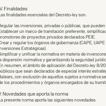
IV. Finalidades
Las finalidades esenciales del Decreto-ley son:
Regular las inversiones, privadas o públicas, que pueden
Establecer un marco de tramitación preferente, simplific
promotores de proyectos privados declarados PEIE.
Crear y regular los órganos de gobernanza (CAPE, UAPE y
Inversiones Estratégicas).
Simplificar y unificar la normativa en materia de inversio
la dispersión normativa y garantizando la seguridad jurídic
En resumen, el ámbito de aplicación del Decreto-ley 8/2
públicos que sean declarados de especial interés estraté
Balears, con exclusión de aquellos sujetos a normativa sec
de los procedimientos y órganos encargados de su tramita
V. Novedades que aporta la norma
La presente norma aporta las siguientes novedades: