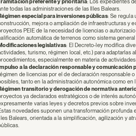
Tramitación preferente y prioritaria
: Los expedientes de
ante todas las administraciones de las Illes Balears.
Régimen especial para inversiones públicas
: Se regula 
construcción, mejora o ampliación de infraestructuras y 
proyectos PEIE de la necesidad de licencias o autorizacio
calificación automática de terrenos como sistema general
Modificaciones legislativas
: El Decreto-ley modifica div
actividades, turismo, régimen local, etc.) para adaptarlas 
procedimientos, especialmente en materia de actividades 
Impulso a la declaración responsable y comunicación 
régimen de licencias por el de declaración responsable o
posibles, tanto en la administración autonómica como en 
Régimen transitorio y derogación de normativa anteri
proyectos ya declarados estratégicos o de interés autonó
expresamente varias leyes y decretos previos sobre inver
Estas novedades suponen una transformación profunda en
Illes Balears, orientada a la simplificación, agilización y 
públicas.