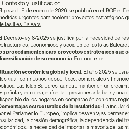
I. Contexto y justificación
El pasado 9 de enero de 2026 se publicó en el BOE el
De
medidas urgentes para acelerar proyectos estratégicos q
de las Illes Balears
.
El Decreto-ley 8/2025 se justifica por la necesidad de re
estructurales, económicos y sociales de las Islas Baleare
los procedimientos para proyectos estratégicos que c
diversificación de su economía
. En concreto:
Situación económica global y local
: El año 2025 se car
desigual, con riesgos geopolíticos, comerciales y financ
política. Las Islas Baleares, aunque mantienen un crecim
española y europea, enfrentan presiones a la baja y una ca
disponible de los hogares en comparación con otras regi
Desventajas estructurales de la insularidad
: La insular
por el Parlamento Europeo, implica desventajas permanent
insularidad, la presión demográfica, la dependencia del t
económicos, la necesidad de importar la mayoría de las ma