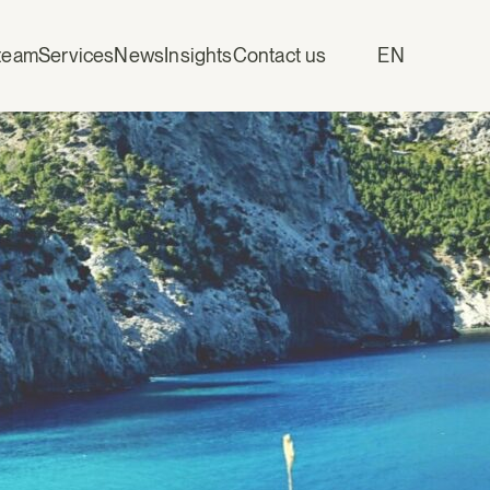
team
Services
News
Insights
Contact us
EN