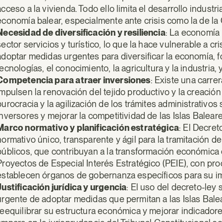
acceso a la vivienda. Todo ello limita el desarrollo industri
economía balear, especialmente ante crisis como la de la
Necesidad de diversificación y resiliencia
: La economía
sector servicios y turístico, lo que la hace vulnerable a c
adoptar medidas urgentes para diversificar la economía, 
tecnologías, el conocimiento, la agricultura y la industria,
Competencia para atraer inversiones
: Existe una carre
impulsen la renovación del tejido productivo y la creación
burocracia y la agilización de los trámites administrativo
inversores y mejorar la competitividad de las Islas Baleare
Marco normativo y planificación estratégica
: El Decre
normativo único, transparente y ágil para la tramitación 
públicos, que contribuyan a la transformación económica de
Proyectos de Especial Interés Estratégico (PEIE), con pro
establecen órganos de gobernanza específicos para su i
Justificación jurídica y urgencia
: El uso del decreto-ley 
urgente de adoptar medidas que permitan a las Islas Balea
reequilibrar su estructura económica y mejorar indicadore