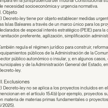
ampara en la jurisprudencia del Tribunal Constitucional so
de necesidad socioeconómica y urgencia normativa.
II. Objeto
El Decreto-ley tiene por objeto establecer medidas urge
las Islas Baleares a través de un marco único para los p
declarados de especial interés estratégico (PEIE) para l
tramitación preferente, agilización, simplificación admini
También regula el régimen jurídico para construir, reformar
equipamientos públicos de la Administración de la Comun
sector público autonómico o insular, y, en algunos casos,
municipales y de la Administración General del Estado, en 
Decreto-ley.
III. Exclusiones
El Decreto-ley no se aplica a los proyectos incluidos en 
mencionan en el artículo 15.4.b) (por ejemplo, proyectos s
en materia de materias primas fundamentales o proyectos 
4/2025).