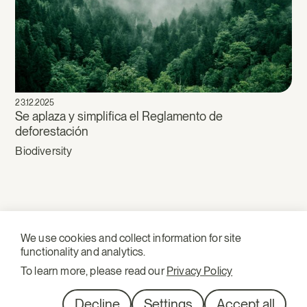
23.12.2025
Se aplaza y simplifica el Reglamento de
deforestación
Biodiversity
We use cookies and collect information for site
functionality and analytics.
To learn more, please read our
Privacy Policy
Discover our environmental law newsletter
Subscribe
Decline
Settings
Accept all