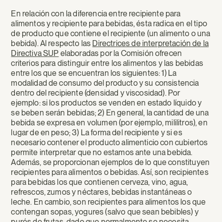
En relación con la diferencia entre recipiente para
alimentos y recipiente para bebidas, ésta radica en el tipo
de producto que contiene el recipiente (un alimento o una
bebida). Al respecto las
Directrices de interpretación de la
Directiva SUP
elaboradas por la Comisión ofrecen
criterios para distinguir entre los alimentos y las bebidas
entre los que se encuentran los siguientes: 1) La
modalidad de consumo del producto y su consistencia
dentro del recipiente (densidad y viscosidad). Por
ejemplo: si los productos se venden en estado líquido y
se beben serán bebidas; 2) En general, la cantidad de una
bebida se expresa en volumen (por ejemplo, mililitros), en
lugar de en peso; 3) La forma del recipiente y si es
necesario contener el producto alimenticio con cubiertos
permite interpretar que no estamos ante una bebida.
Además, se proporcionan ejemplos de lo que constituyen
recipientes para alimentos o bebidas. Así, son recipientes
para bebidas los que contienen cerveza, vino, agua,
refrescos, zumos y néctares, bebidas instantáneas o
leche. En cambio, son recipientes para alimentos los que
contengan sopas, yogures (salvo que sean bebibles) y
purés de frutas, dado que normalmente se necesita