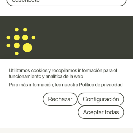
Utilizamos cookies y recopilamos información para el
funcionamiento y analítica de la web
Mail.
info@terraqui.com
Para más información, lea nuestra
Política de privacidad
Telf.
+34 934 146 307
RRSS
Linkedin
Rechazar
Configuración
Diagonal 527, 1º 1ª
Aceptar todas
08029 Barcelona