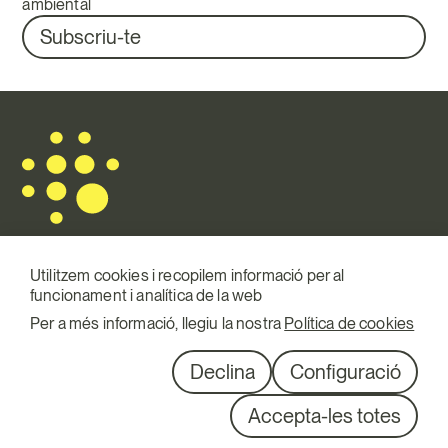
ambiental
Subscriu-te
Utilitzem cookies i recopilem informació per al
funcionament i analítica de la web
Mail.
info@terraqui.com
Per a més informació, llegiu la nostra
Política de cookies
Telf.
+34 934 146 307
XXSS
Linkedin
Declina
Configuració
Diagonal 527, 1º 1ª
Accepta-les totes
08029 Barcelona