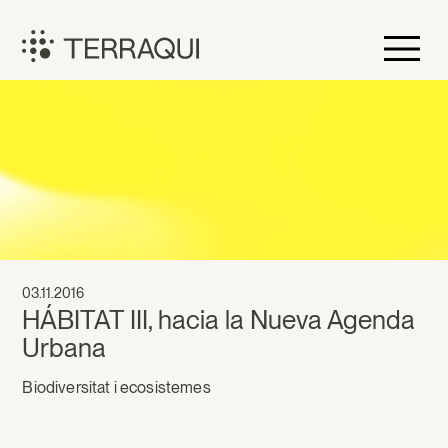
Vés
al
contingut
Terraqui
03.11.2016
HÁBITAT III, hacia la Nueva Agenda
Urbana
Biodiversitat i ecosistemes