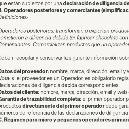
que están cubiertos por una
declaración de diligencia d
B. Operadores posteriores y comerciantes (simplificaci
Definici
ones:
Operadores posteriores: transforman o exportan product
sometieron a diligencia debida (ej. fabricar chocolate co
Comerciantes: Comercializan productos que un operador p
Deben recopilar y conservar la siguiente información sob
Datos del proveedor:
nombre, marca, dirección, email y 
Nota
: si el proveedor es un Operador, es obligatorio regis
declaraciones de diligencia debida correspondientes.
Datos del cliente:
nombre, marca, dirección, email y web d
Garantía de trazabilidad completa:
el primer operador p
productos
directamente del primer operador
debe garant
números de referencia de las declaraciones de diligencia
C. Régimen para micro y pequeños operadores primar