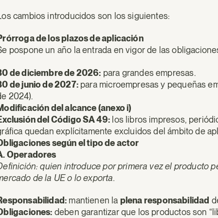
Los cambios introducidos son los siguientes:
Prórroga de los plazos de aplicación
Se pospone un año la entrada en vigor de las obligaciones
30 de diciembre de 2026:
para grandes empresas.
30 de junio de 2027:
para microempresas y pequeñas empr
de 2024).
Modificación del alcance (anexo i)
Exclusión del Código SA 49:
los libros impresos, periódi
gráfica quedan explícitamente excluidos del ámbito de apl
Obligaciones según el tipo de actor
A. Operadores
Definición: quien introduce por primera vez el producto p
mercado de la UE o lo exporta.
Responsabilidad:
mantienen la
plena responsabilidad
de
Obligaciones:
deben garantizar que los productos son “li