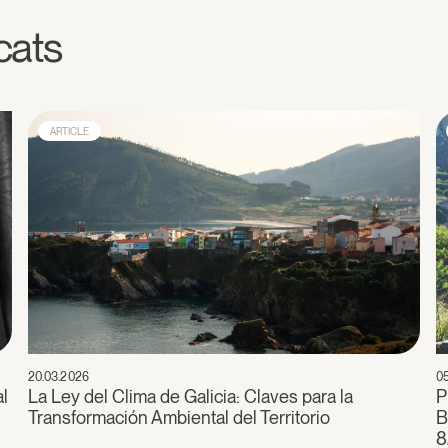
acats
ARTICLE
20.03.2026
0
al
La Ley del Clima de Galicia: Claves para la
P
Transformación Ambiental del Territorio
B
8