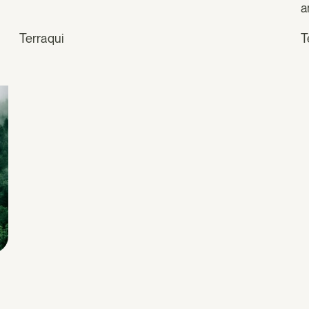
a
Terraqui
T