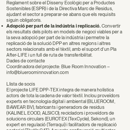
Reglament sobre el Disseny Ecològic per a Productes
Sostenibles (ESPR) i de la Directiva Marc de Residus,
ajudant el sector a preparar-se abans que els requisits
siguin obligatoris.
Adopció per part de la indústria i replicació.
Convertir
els resultats dels pilots en models de negoci viables per a
la seva adopció per part de la indústria i permetre la
replicació de la solució DPP en altres regions i altres
sectors relacionats amb el tèxtil, amb el suport d’un Pla
After-LIFE i un full de ruta de transferibilitat.
Dades de contacte
Coordinadora del projecte: Blue Room Innovation –
info@blueroominnovation.com
Llista de socis
El projecte LIFE DPP-TEX integra de manera holística
actors de tota la cadena de valor tèxtil. Inclou proveïdors
experts en tecnologia digital i ambiental (BLUEROOM,
BAWEAR BV), fabricants i generadors de residus
(KALINEL EOOD, ALSICO), recicladors i proveïdors de
solucions circulars (EUROTEX (TexCycle), Sekond), un
expert en regulació (Terraqui) i facilitadors de replicació