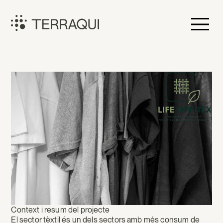
Vés
al
contingut
Terraqui
LIFE
DPP-
TEX:
Passaport
digital
de
producte
per
al
Context i resum del projecte
El sector tèxtil és un dels sectors amb més consum de