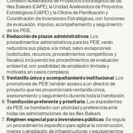
Comisión Aceleradora de Proyectos Estratégicos de las
Illes Balears (CAPE), la Unidad Aceleradora de Proyectos
Estratégicos (UAPE) y la Oficina de Planificación y
Coordinación de Inversiones Estratégicas, con funciones
de evaluación, impulso, acompañamiento y seguimiento
de los PEIE.
Reducción de plazos administrativos
: Los
procedimientos administrativos para los PEIE verán
reducidos sus plazos a la mitad, salvo excepciones
(solicitudes, recursos, procedimientos competitivos y
fiscales), incluyendo los procedimientos de evaluación
ambiental, con posibilidad de ampliación limitada y
motivada, en casos complejos.
Ventanilla única y acompañamiento institucional
: Los
promotores de PEIE tendrán acceso a un director de
proyecto que les proporcionará ventanilla única,
asesoramiento y seguimiento durante toda la tramitación.
Tramitación preferente y prioritaria
: Los expedientes
de PEIE se tramitarán con prioridad y preferencia ante
todas las administraciones de las Illes Balears.
Régimen especial para inversiones públicas
: Se regula
un procedimiento específico para agilizar la construcción,
mejora o ampliación de infraestructuras y equipamientos