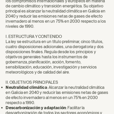
los compromisos internacionales y europeos en materia
Ambiental
de cambio climático y transición energética. Su objetivo
principal es alcanzar la neutralidad climática en Galicia en
del
2040 y reducir las emisiones netas de gases de efecto
Territorio
invernadero al menos en un 75% en 2030 respecto a los
niveles de 1990.
I. ESTRUCTURA Y CONTENIDO
La ley se estructura en un título preliminar, cinco títulos,
cuatro disposiciones adicionales, una derogatoria y dos
disposiciones finales. Regula desde los principios y
objetivos generales hasta los instrumentos de
gobernanza, planificación, acción, fomento,
sensibilización, educación, investigación y servicios
meteorológicos y de calidad del aire.
II. OBJETIVOS PRINCIPALES
Neutralidad climática
: Alcanzar la neutralidad climática
en Galicia en 2040 y reducir las emisiones netas de gases
de efecto invernadero al menos en un 75% en 2030
respecto a 1990.
Descarbonización y adaptación
: Facilitar la
descarbonización de todos los sectores económicos y