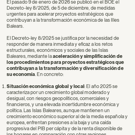
El pasado 9 de enero de 2026 se publicó en el BOE el
retos
Decreto-ley 8/2025, de 5 de diciembre, de medidas
urgentes para acelerar proyectos estratégicos que
del
contribuyan a la transformación económica de las Illes
Decreto-
Balears
.
ley
El Decreto-ley 8/2025 se justifica por la necesidad de
responder de manera inmediata y eficaz a los retos
8/2025,
estructurales, económicos y sociales de las Islas
especial
Baleares, mediante la
aceleración y simplificación de
los procedimientos para proyectos estratégicos que
atención
contribuyan a la transformación y diversificación de
su economía
. En concreto:
a
cuestiones
Situación económica global y local
: El año 2025 se
caracteriza por un crecimiento global moderado y
ambientales
desigual, con riesgos geopolíticos, comerciales y
financieros, y una elevada incertidumbre económica y
y
política. Las Islas Baleares, aunque mantienen un
crecimiento económico superior al de la media española y
urbanísticas.
europea, enfrentan presiones a la baja y una caída
progresiva del PIB per cápita y de la renta disponible de
los hogares en comparación con otras regiones