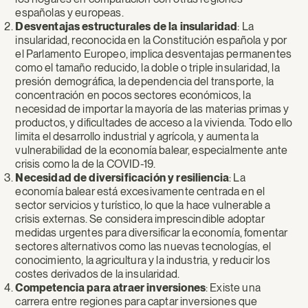
españolas y europeas.
Desventajas estructurales de la insularidad
: La
insularidad, reconocida en la Constitución española y por
el Parlamento Europeo, implica desventajas permanentes
como el tamaño reducido, la doble o triple insularidad, la
presión demográfica, la dependencia del transporte, la
concentración en pocos sectores económicos, la
necesidad de importar la mayoría de las materias primas y
productos, y dificultades de acceso a la vivienda. Todo ello
limita el desarrollo industrial y agrícola, y aumenta la
vulnerabilidad de la economía balear, especialmente ante
crisis como la de la COVID-19.
Necesidad de diversificación y resiliencia
: La
economía balear está excesivamente centrada en el
sector servicios y turístico, lo que la hace vulnerable a
crisis externas. Se considera imprescindible adoptar
medidas urgentes para diversificar la economía, fomentar
sectores alternativos como las nuevas tecnologías, el
conocimiento, la agricultura y la industria, y reducir los
costes derivados de la insularidad.
Competencia para atraer inversiones
: Existe una
carrera entre regiones para captar inversiones que