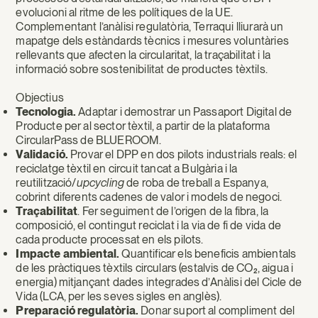
evolucioni al ritme de les polítiques de la UE.
Complementant l’anàlisi regulatòria, Terraqui lliurarà un
mapatge dels estàndards tècnics i mesures voluntàries
rellevants que afecten la circularitat, la traçabilitat i la
informació sobre sostenibilitat de productes tèxtils.
Objectius
Tecnologia.
Adaptar i demostrar un Passaport Digital de
Producte per al sector tèxtil, a partir de la plataforma
CircularPass de BLUEROOM.
Validació.
Provar el DPP en dos pilots industrials reals: el
reciclatge tèxtil en circuit tancat a Bulgària i la
reutilització/
upcycling
de roba de treball a Espanya,
cobrint diferents cadenes de valor i models de negoci.
Traçabilitat
. Fer seguiment de l’origen de la fibra, la
composició, el contingut reciclat i la via de fi de vida de
cada producte processat en els pilots.
Impacte ambiental.
Quantificar els beneficis ambientals
de les pràctiques tèxtils circulars (estalvis de CO₂, aigua i
energia) mitjançant dades integrades d’Anàlisi del Cicle de
Vida (LCA, per les seves sigles en anglès).
Preparació regulatòria.
Donar suport al compliment del