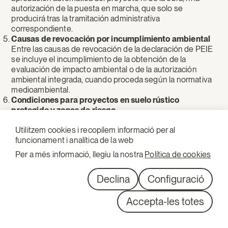
autorización de la puesta en marcha, que solo se
producirá tras la tramitación administrativa
correspondiente.
Causas de revocación por incumplimiento ambiental
Entre las causas de revocación de la declaración de PEIE
se incluye el incumplimiento de la obtención de la
evaluación de impacto ambiental o de la autorización
ambiental integrada, cuando proceda según la normativa
medioambiental.
Condiciones para proyectos en suelo rústico
protegido y zonas de riesgo
Se establecen limitaciones y requisitos específicos para la
Utilitzem cookies i recopilem informació per al
ubicación de PEIE en suelos rústicos protegidos o en
funcionament i analítica de la web
áreas de prevención de riesgo, exigiendo informes
preceptivos y el cumplimiento de la normativa ambiental y
Per a més informació, llegiu la nostra
Política de cookies
de protección de zonas inundables.
Compatibilidad con la normativa sectorial y básica
Declina
Configuració
estatal
El decreto-ley remite expresamente a la aplicación de la
Accepta-les totes
normativa sectorial y básica estatal en materia ambiental,
lo que implica que los estándares de protección ambiental
de rango superior deben respetarse en todo caso.