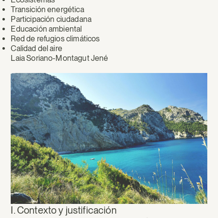
Transición energética
Participación ciudadana
Educación ambiental
Red de refugios climáticos
Calidad del aire
Laia Soriano-Montagut Jené
Proyectos
de
Especial
Interés
Estratégico
en
Baleares:
implicaciones
y
I. Contexto y justificación