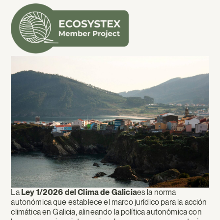
La
Ley
del
Clima
de
Galicia:
Claves
para
la
La
Ley 1/2026 del Clima de Galicia
es la norma
autonómica que establece el marco jurídico para la acción
Transformación
climática en Galicia, alineando la política autonómica con