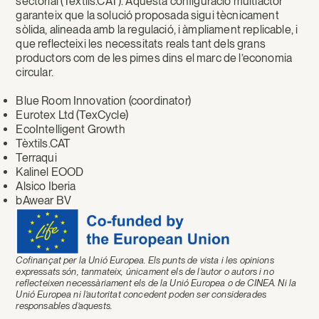
sectorial (Tèxtils.CAT). Aquesta configuració multiactor
garanteix que la solució proposada sigui tècnicament
sòlida, alineada amb la regulació, i àmpliament replicable, i
que reflecteixi les necessitats reals tant dels grans
productors com de les pimes dins el marc de l’economia
circular.
Blue Room Innovation (coordinator)
Eurotex Ltd (TexCycle)
EcoIntelligent Growth
Tèxtils.CAT
Terraqui
Kalinel EOOD
Alsico Iberia
bAwear BV
Cofinançat per la Unió Europea. Els punts de vista i les opinions
expressats són, tanmateix, únicament els de l’autor o autors i no
reflecteixen necessàriament els de la Unió Europea o de CINEA. Ni la
Unió Europea ni l’autoritat concedent poden ser considerades
responsables d’aquests.