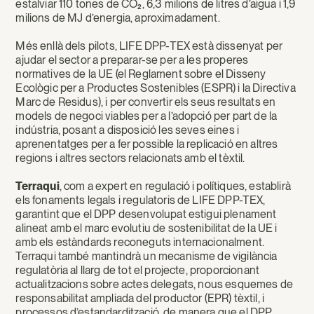
estalviar 110 tones de CO₂, 6,3 milions de litres d’aigua i 1,9
milions de MJ d’energia, aproximadament.
Més enllà dels pilots, LIFE DPP-TEX està dissenyat per
ajudar el sector a preparar-se per a les properes
normatives de la UE (el Reglament sobre el Disseny
Ecològic per a Productes Sostenibles (ESPR) i la Directiva
Marc de Residus), i per convertir els seus resultats en
models de negoci viables per a l’adopció per part de la
indústria, posant a disposició les seves eines i
aprenentatges per a fer possible la replicació en altres
regions i altres sectors relacionats amb el tèxtil.
Terraqui
, com a expert en regulació i polítiques, establirà
els fonaments legals i regulatoris de LIFE DPP-TEX,
garantint que el DPP desenvolupat estigui plenament
alineat amb el marc evolutiu de sostenibilitat de la UE i
amb els estàndards reconeguts internacionalment.
Terraqui també mantindrà un mecanisme de vigilància
regulatòria al llarg de tot el projecte, proporcionant
actualitzacions sobre actes delegats, nous esquemes de
responsabilitat ampliada del productor (EPR) tèxtil, i
processos d’estandardització, de manera que el DPP