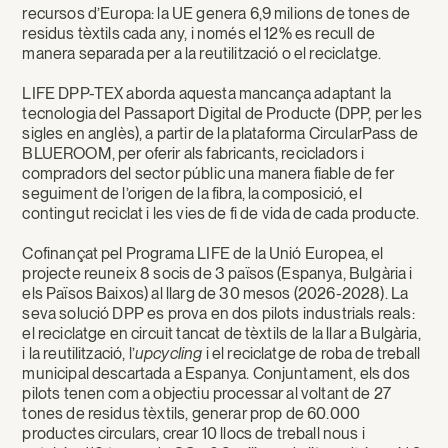
sector
recursos d’Europa: la UE genera 6,9 milions de tones de
residus tèxtils cada any, i només el 12% es recull de
tèxtil
manera separada per a la reutilització o el reciclatge.
LIFE DPP-TEX aborda aquesta mancança adaptant la
tecnologia del Passaport Digital de Producte (DPP, per les
sigles en anglès), a partir de la plataforma CircularPass de
BLUEROOM, per oferir als fabricants, recicladors i
compradors del sector públic una manera fiable de fer
seguiment de l’origen de la fibra, la composició, el
contingut reciclat i les vies de fi de vida de cada producte.
Cofinançat pel Programa LIFE de la Unió Europea, el
projecte reuneix 8 socis de 3 països (Espanya, Bulgària i
els Països Baixos) al llarg de 30 mesos (2026-2028). La
seva solució DPP es prova en dos pilots industrials reals:
el reciclatge en circuit tancat de tèxtils de la llar a Bulgària,
i la reutilització, l’
upcycling
i el reciclatge de roba de treball
municipal descartada a Espanya. Conjuntament, els dos
pilots tenen com a objectiu processar al voltant de 27
tones de residus tèxtils, generar prop de 60.000
productes circulars, crear 10 llocs de treball nous i