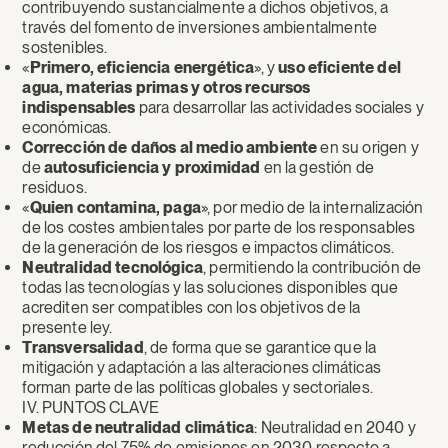
contribuyendo sustancialmente a dichos objetivos, a
través del fomento de inversiones ambientalmente
sostenibles.
«
Primero, eficiencia energética
», y
uso eficiente del
agua, materias primas y otros recursos
indispensables
para desarrollar las actividades sociales y
económicas.
Corrección de daños al medio ambiente
en su origen y
de
autosuficiencia y proximidad
en la gestión de
residuos.
«
Quien contamina, paga
», por medio de la internalización
de los costes ambientales por parte de los responsables
de la generación de los riesgos e impactos climáticos.
Neutralidad tecnológica
, permitiendo la contribución de
todas las tecnologías y las soluciones disponibles que
acrediten ser compatibles con los objetivos de la
presente ley.
Transversalidad
, de forma que se garantice que la
mitigación y adaptación a las alteraciones climáticas
forman parte de las políticas globales y sectoriales.
IV. PUNTOS CLAVE
Metas de neutralidad climática
: Neutralidad en 2040 y
reducción del 75% de emisiones en 2030 respecto a