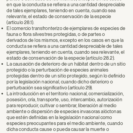
en que la conducta se refiera a una cantidad despreciable
de tales ejemplares, teniendo en cuenta, cuando sea
relevante, el estado de conservación de la especie
(artículo 28.1).
El comercio transfronterizo de ejemplares de especies de
fauna o flora silvestres protegidas, o de partes o
derivados de los mismos, excepto en los casos en que la
conducta se refiera a una cantidad despreciable de tales
ejemplares, teniendo en cuenta, cuando sea relevante, el
estado de conservación de la especie (artículo 28.2).
La causación de deterioro de un hábitat dentro de un sitio
protegido o la perturbación de especies animales
protegidas dentro de un sitio protegido, según lo definido
por la legislación nacional, cuando dicho deterioro o
perturbación sea significativo (artículo 29).
La introducción en el territorio nacional, comercialización,
posesión, cría, transporte, uso, intercambio, autorización
para reproducir, cultivar o sembrar, liberación al medio
ambiente o dispersión de especies invasoras alóctonas
que estén definidas en la legislación nacional como
especies preocupantes para el medio ambiente, cuando
dicha conducta cause o pueda causar la muerte o