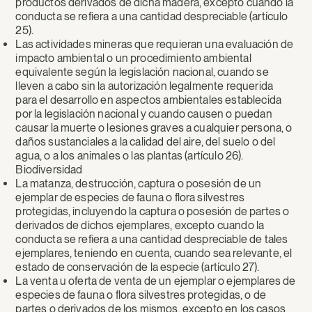
productos derivados de dicha madera, excepto cuando la
conducta se refiera a una cantidad despreciable (artículo
25).
Las actividades mineras que requieran una evaluación de
impacto ambiental o un procedimiento ambiental
equivalente según la legislación nacional, cuando se
lleven a cabo sin la autorización legalmente requerida
para el desarrollo en aspectos ambientales establecida
por la legislación nacional y cuando causen o puedan
causar la muerte o lesiones graves a cualquier persona, o
daños sustanciales a la calidad del aire, del suelo o del
agua, o a los animales o las plantas (artículo 26).
Biodiversidad
La matanza, destrucción, captura o posesión de un
ejemplar de especies de fauna o flora silvestres
protegidas, incluyendo la captura o posesión de partes o
derivados de dichos ejemplares, excepto cuando la
conducta se refiera a una cantidad despreciable de tales
ejemplares, teniendo en cuenta, cuando sea relevante, el
estado de conservación de la especie (artículo 27).
La venta u oferta de venta de un ejemplar o ejemplares de
especies de fauna o flora silvestres protegidas, o de
partes o derivados de los mismos, excepto en los casos