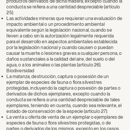
productos derivados de dicha madera, excepto cuando la
conducta se refiera a una cantidad despreciable (artículo
25).
Las actividades mineras que requieran una evaluación de
impacto ambiental o un procedimiento ambiental
equivalente según la legislación nacional, cuando se
lleven a cabo sin la autorización legalmente requerida
para el desarrollo en aspectos ambientales establecida
por la legislación nacional y cuando causen o puedan
causar la muerte o lesiones graves a cualquier persona, o
daños sustanciales a la calidad del aire, del suelo o del
agua, o a los animales o las plantas (artículo 26).
Biodiversidad
La matanza, destrucción, captura o posesión de un
ejemplar de especies de fauna o flora silvestres
protegidas, incluyendo la captura o posesión de partes o
derivados de dichos ejemplares, excepto cuando la
conducta se refiera a una cantidad despreciable de tales
ejemplares, teniendo en cuenta, cuando sea relevante, el
estado de conservación de la especie (artículo 27).
La venta u oferta de venta de un ejemplar o ejemplares de
especies de fauna o flora silvestres protegidas, o de
partes o derivados de los mismos, excepto en los casos