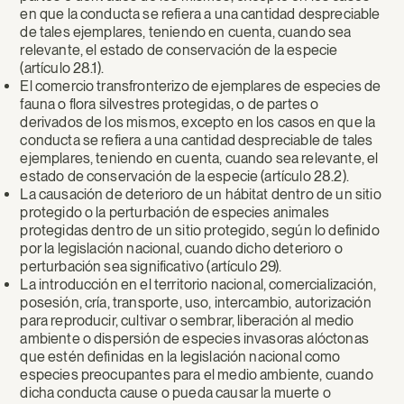
en que la conducta se refiera a una cantidad despreciable
de tales ejemplares, teniendo en cuenta, cuando sea
relevante, el estado de conservación de la especie
(artículo 28.1).
El comercio transfronterizo de ejemplares de especies de
fauna o flora silvestres protegidas, o de partes o
derivados de los mismos, excepto en los casos en que la
conducta se refiera a una cantidad despreciable de tales
ejemplares, teniendo en cuenta, cuando sea relevante, el
estado de conservación de la especie (artículo 28.2).
La causación de deterioro de un hábitat dentro de un sitio
protegido o la perturbación de especies animales
protegidas dentro de un sitio protegido, según lo definido
por la legislación nacional, cuando dicho deterioro o
perturbación sea significativo (artículo 29).
La introducción en el territorio nacional, comercialización,
posesión, cría, transporte, uso, intercambio, autorización
para reproducir, cultivar o sembrar, liberación al medio
ambiente o dispersión de especies invasoras alóctonas
que estén definidas en la legislación nacional como
especies preocupantes para el medio ambiente, cuando
dicha conducta cause o pueda causar la muerte o