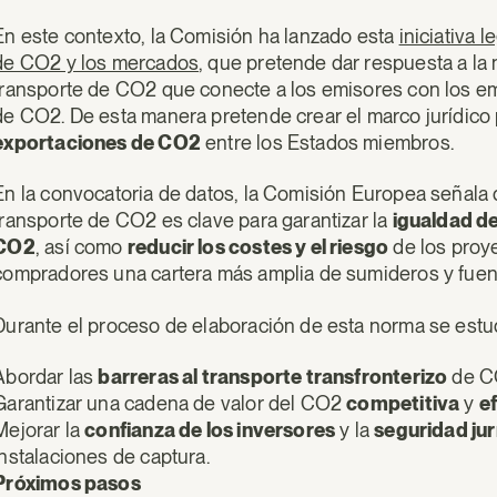
En este contexto, la Comisión ha lanzado esta
iniciativa 
de CO2 y los mercados
, que pretende dar respuesta a la
transporte de CO2 que conecte a los emisores con los e
de CO2. De esta manera pretende crear el marco jurídico
exportaciones de CO2
entre los Estados miembros.
En la convocatoria de datos, la Comisión Europea señala 
transporte de CO2 es clave para garantizar la
igualdad d
CO2
, así como
reducir los costes y el riesgo
de los proye
compradores una cartera más amplia de sumideros y fuen
Durante el proceso de elaboración de esta norma se estudi
Abordar las
barreras al transporte transfronterizo
de C
Garantizar una cadena de valor del CO2
competitiva
y
ef
Mejorar la
confianza de los inversores
y la
seguridad jur
instalaciones de captura.
Próximos pasos