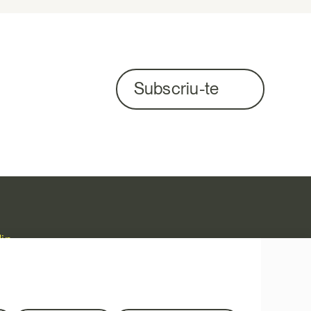
Subscriu-te
in