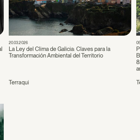
20.03.2026
0
al
La Ley del Clima de Galicia: Claves para la
P
Transformación Ambiental del Territorio
B
8
a
Terraqui
T