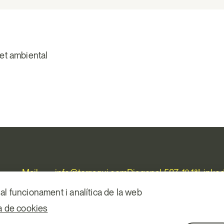
ret ambiental
Mail.
info@terraqui.com
Diagonal 527, 1º 1ª
Linked
Telf.
+34 934 146 307
08029 Barcelona
al funcionament i analítica de la web
ca de cookies