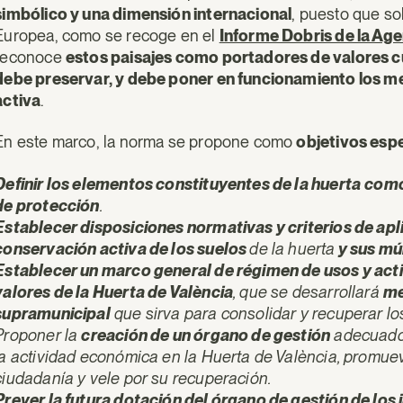
simbólico y una dimensión internacional
, puesto que so
Europea, como se recoge en el
Informe Dobris de la Ag
reconoce
estos paisajes como portadores de valores cu
debe preservar, y debe poner en funcionamiento los 
activa
.
En este marco, la norma se propone como
objetivos espe
Definir los elementos constituyentes de la huerta
como
de protección
.
Establecer disposiciones normativas y criterios de apl
conservación activa de los suelos
de la huerta
y sus mú
Establecer un marco general de régimen de usos y act
valores de la Huerta de València
, que se desarrollará
me
supramunicipal
que sirva para consolidar y recuperar lo
Proponer la
creación de un órgano de gestión
adecuado 
la actividad económica en la Huerta de València, promue
ciudadanía y vele por su recuperación.
Prever la futura dotación del órgano de gestión de los