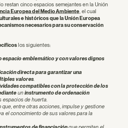
lo restan cinco espacios semejantes en la Unión
encia Europea del Medio Ambiente
, el cual
lturales e históricos que la Unión Europea
mecanismos necesarios para su conservación
cíficos
los siguientes:
 espacio emblemático y con valores dignos
icación directa para garantizar una
ltiples valores
.
ividades compatibles con la protección de los
diante
un
instrumento de ordenación
s espacios de huerta.
que, entre otras acciones, impulse y gestione
va el conocimiento de sus valores para la
 instrumentos de financiación
que permitan el