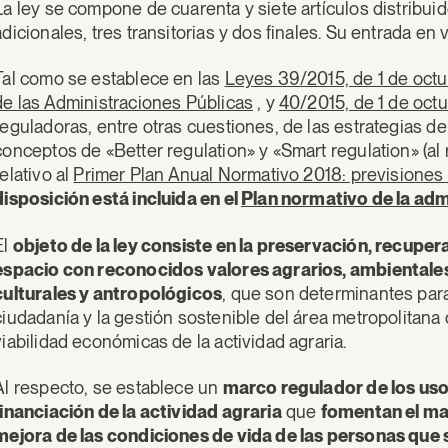
La ley se compone de cuarenta y siete artículos distribuid
adicionales, tres transitorias y dos finales. Su entrada en
Tal como se establece en las
Leyes 39/2015, de 1 de oct
de las Administraciones Públicas
, y
40/2015, de 1 de oct
reguladoras, entre otras cuestiones, de las estrategias de
conceptos de «Better regulation» y «Smart regulation» (al 
relativo al
Primer Plan Anual Normativo 2018: previsiones
disposición está incluida en el
Plan normativo de la admi
El
objeto de la ley consiste en la preservación, recupe
espacio con reconocidos valores agrarios, ambientales, 
culturales y antropológicos
, que son determinantes para
ciudadanía y la gestión sostenible del área metropolitana 
viabilidad económicas de la actividad agraria.
Al respecto, se establece un
marco regulador de los uso
financiación de la actividad agraria
que
fomentan el man
mejora de las condiciones de vida de las personas que s