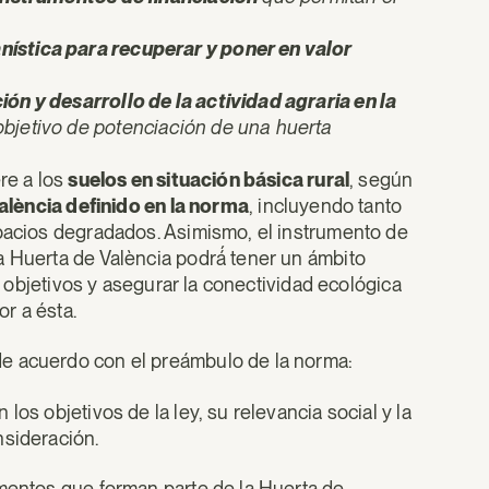
ística para recuperar y poner en valor
ón y desarrollo de la actividad agraria en la
bjetivo de potenciación de una huerta
ere a los
suelos en situación básica rural
, según
alència definido en la norma
, incluyendo tanto
spacios degradados. Asimismo, el instrumento de
 Huerta de València podrá́ tener un ámbito
us objetivos y asegurar la conectividad ecológica
or a ésta.
de acuerdo con el preámbulo de la norma:
 los objetivos de la ley, su relevancia social y la
nsideración.
ementos que forman parte de la Huerta de