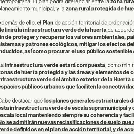
metropolitana. El plan podrá́ diferenciar entre la
zona rur
planeamiento municipal, y la
zona rural protegida de hue
Además de ello,
el Plan
de acción territorial de ordenació
definirá́ la infraestructura verde de la huerta
de acuerdo 
fin de proteger y recuperar los valores ambientales, pais
sistemas y patrones ecológicos, mitigar los efectos del
inducidos, así́ como procurar el uso público sostenible
La
infraestructura verde estará́ compuesta
, como míni
zonas de huerta protegida y las áreas y elementos de co
infraestructura verde del ámbito exterior de la Huerta 
espacios públicos urbanos
que faciliten la conectivida
Cabe destacar que
los planes generales estructurales d
esta infraestructura verde de escala supramunicipal y 
escala local manteniendo siempre su coherencia y facil
No se admitirán nuevas reclasificaciones de suelo que 
verde definidos en el plan de acción territorial, y de 