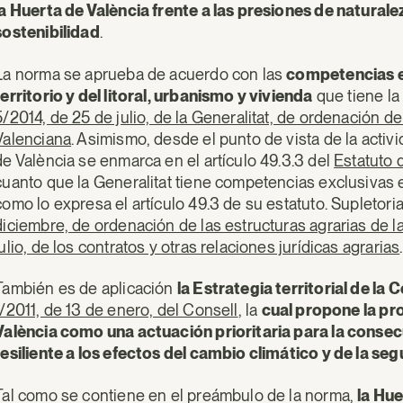
la Huerta de València frente a las presiones de natura
sostenibilidad
.
La norma se aprueba de acuerdo con las
competencias e
territorio y del litoral, urbanismo y vivienda
que tiene la
5/2014, de 25 de julio, de la Generalitat, de ordenación de
Valenciana
. Asimismo, desde el punto de vista de la activi
de València se enmarca en el artículo 49.3.3 del
Estatuto 
cuanto que la Generalitat tiene competencias exclusivas en
como lo expresa el artículo 49.3 de su estatuto. Supletor
diciembre, de ordenación de las estructuras agrarias de 
julio, de los contratos y otras relaciones jurídicas agrarias
.
También es de aplicación
la Estrategia territorial de la
1/2011, de 13 de enero, del Consell
, la
cual propone la pr
València como una actuación prioritaria para la consecu
resiliente a los efectos del cambio climático y de la se
Tal como se contiene en el preámbulo de la norma,
la Hue