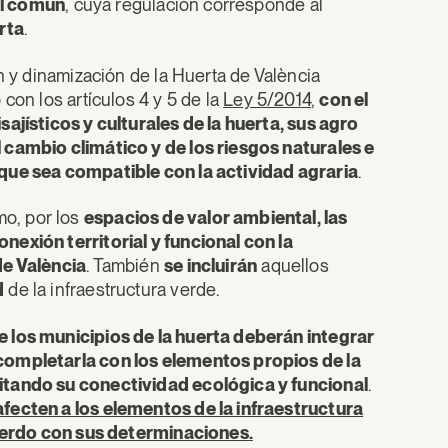
al común
, cuya regulación corresponde al
rta
.
n y dinamización de la Huerta de València
con los artículos 4 y 5 de la
Ley 5/2014
,
con el
ajísticos y culturales de la huerta, sus agro
 cambio climático y de los riesgos naturales e
 que sea compatible con la actividad agraria
.
mo, por los
espacios de valor ambiental, las
nexión territorial y funcional con la
de València
. También
se incluirán
aquellos
d
de la infraestructura verde.
e los municipios de la huerta deberán integrar
completarla con los elementos propios de la
itando su conectividad ecológica y funcional
.
afecten a los elementos de la infraestructura
acuerdo con sus determinaciones.