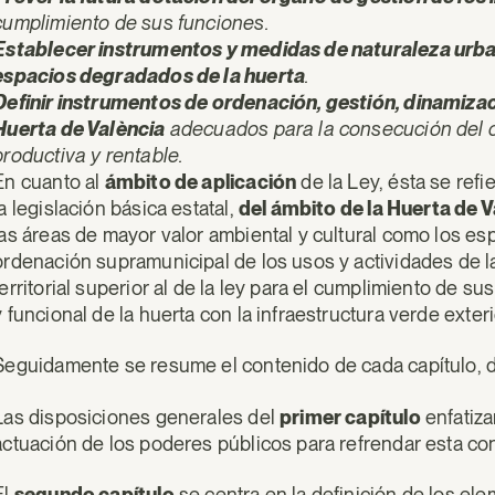
cumplimiento de sus funciones.
Establecer instrumentos y medidas de naturaleza urban
espacios degradados de la huerta
.
Definir instrumentos de ordenación, gestión, dinamizaci
Huerta de València
adecuados para la consecución del o
productiva y rentable.
En cuanto al
ámbito de aplicación
de la Ley, ésta se refi
la legislación básica estatal,
del ámbito de la Huerta de V
las áreas de mayor valor ambiental y cultural como los e
ordenación supramunicipal de los usos y actividades de la
territorial superior al de la ley para el cumplimiento de s
y funcional de la huerta con la infraestructura verde exteri
Seguidamente se resume el contenido de cada capítulo, 
Las disposiciones generales del
primer capítulo
enfatizan
actuación de los poderes públicos para refrendar esta co
El
segundo capítulo
se centra en la definición de los el