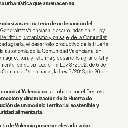
leza urbanística que amenacen su
xclusivas en materia de ordenación del
 Generalitat Valenciana, desarrolladas en la
Ley
l territorio, urbanismo y paisaje, de la Comunitat
dad agraria, el desarrollo productivo de la Huerta
de autonomía de la Comunidad Valenciana
, en
 agricultura y reforma y desarrollo agrario, tal y
iamente, es de aplicación la
Ley 8/2002, de 5 de
la Comunitat Valenciana
, la
Ley 3/2013, de 26 de
 Comunitat Valenciana
, aprobada por el
Decreto
otección y dinamización de la Huerta de
ción de un modelo territorial sostenible y
guridad alimentaria
.
rta de València posee un elevado valor