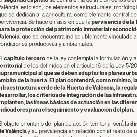
València, esto son, los elementos estructurales, morfológi
que se dedican a la agricultura, como elemento central de
pervivencia. Se hace énfasis en que la
pervivencia de la 
para la protección del patrimonio inmaterial reconocido
València
, que se encuentra indisolublemente vinculado a 
condiciones productivas y ambientales.
El
capítulo tercero
de la ley contempla la formulación y 
territorial
de los definidos en el artículo 16 de la
Ley 5/20
supramunicipal al que se deben adaptar los planes urba
ámbito de la huerta. El plan contendrá́, como mínimo, la 
infraestructura verde de la Huerta de València, la regul
desarrollar, los criterios de integración de las infraest
implanten, las líneas básicas de actuación en las difere
indicadores para el seguimiento y evaluación del plan.
El objeto prioritario del plan de acción territorial será́ la
di
de València
y su prevalencia en relación con el resto de