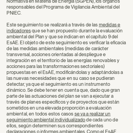
Normativa en Materia de Energía (SGPEN), los órganos
responsables del Programa de Vigilancia Ambiental del
PNIEC.
Este seguimiento se realizará a través de las
medidas e
indicadores
que se han propuesto durante la evaluación
ambiental del Plan y que se indican en el capítulo 9 del
EsAE. El objeto de este seguimiento es verificar la eficacia
de las medidas ambientales (medidas de carácter
transversal, acciones orientadas al despliegue e
integración en el territorio de las energías renovables y
acciones para las transformaciones sectoriales)
propuestas en el EsAE, modificándolas y adaptándolas a
las nuevas necesidades que en su caso se pudieran
detectar, ya que el seguimiento es un instrumento
dinámico. Se debe tener en cuenta que, dado que gran
parte de las actuaciones del plan se van a ejecutar a
través de planes específicos y de proyectos que están
sometidos en una elevada proporción a evaluación
ambiental, en todos estos casos
se va a realizar un
seguimiento ambiental individualizado
de cada uno de
ellos, según determinen sus correspondientes
declaraciones o informes ambientales. Como el EsAE