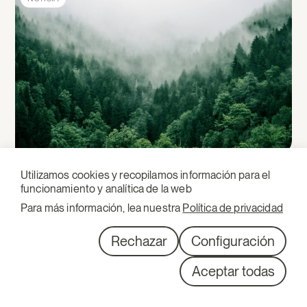
23.12.2025
Utilizamos cookies y recopilamos información para el
Se aplaza y simplifica el Reglamento de
funcionamiento y analítica de la web
deforestación
Para más información, lea nuestra
Política de privacidad
Biodiversidad
Rechazar
Configuración
Aceptar todas