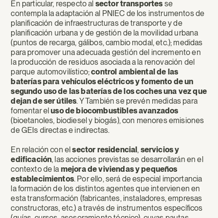
En particular, respecto al
sector transportes
se
contempla la adaptación al PNIEC de los instrumentos de
planificación de infraestructuras de transporte y de
planificación urbana y de gestión de la movilidad urbana
(puntos de recarga, gálibos, cambio modal, etc.); medidas
para promover una adecuada gestión del incremento en
la producción de residuos asociada a la renovación del
parque automovilístico;
control ambiental de las
baterías para vehículos eléctricos y fomento de un
segundo uso de las baterías de los coches una vez que
dejan de ser útiles
. Y También se prevén medidas para
fomentar el
uso de biocombustibles avanzados
(bioetanoles, biodiesel y biogás), con menores emisiones
de GEIs directas e indirectas.
En relación con el
sector residencial
,
servicios y
edificación
, las acciones previstas se desarrollarán en el
contexto de la
mejora de viviendas y pequeños
establecimientos
. Por ello, será de especial importancia
la formación de los distintos agentes que intervienen en
esta transformación (fabricantes, instaladores, empresas
constructoras, etc.) a través de instrumentos específicos
(guías, cursos, asesoramiento técnico), cuyas pautas