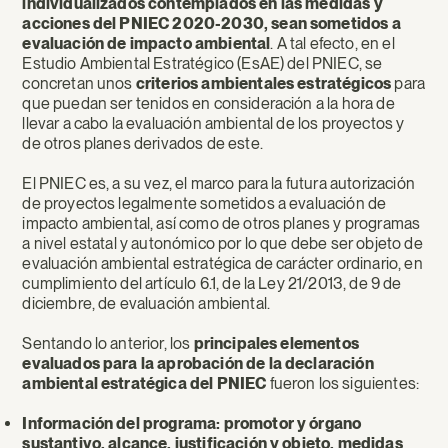
individualizados contemplados en las medidas y
acciones del PNIEC 2020-2030, sean sometidos a
evaluación de impacto ambiental
. A tal efecto, en el
Estudio Ambiental Estratégico (EsAE) del PNIEC, se
concretan unos
criterios ambientales estratégicos
para
que puedan ser tenidos en consideración a la hora de
llevar a cabo la evaluación ambiental de los proyectos y
de otros planes derivados de este.
El PNIEC es, a su vez, el marco para la futura autorización
de proyectos legalmente sometidos a evaluación de
impacto ambiental, así como de otros planes y programas
a nivel estatal y autonómico por lo que debe ser objeto de
evaluación ambiental estratégica de carácter ordinario, en
cumplimiento del artículo 6.1, de la Ley 21/2013, de 9 de
diciembre, de evaluación ambiental.
Sentando lo anterior, los
principales elementos
evaluados para la aprobación de la declaración
ambiental estratégica del PNIEC
fueron los siguientes:
Información del programa: promotor y órgano
sustantivo, alcance, justificación y objeto, medidas