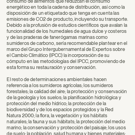
consumo de alimentos que reduzcan el consumo
energético en toda la cadena de distribución, así como la
disposición de un etiquetado que tenga en cuenta las
emisiones de CO2 de producto, incluyendo su transporte.
Debido a la profusión de estudios científicos que avalan la
funcionalidad de los humedales de agua dulce y costeros
y de las praderas de fanerógamas marinas como
sumideros de carbono, sería recomendable plantear en el
marco del Grupo Intergubernamental de Expertos sobre
el Cambio Climático (IPCC) la incorporación de su
cómputo en las metodologías del IPCC, promoviendo de
esta forma su restauración y conservación.
El resto de determinaciones ambientales hacen
referencia a los sumideros agrícolas; los sumideros
forestales; la calidad del aire; la protección y conservación
de la geología y los suelos; la planificación hidrológica y
protección del medio hídrico; la protección de la
biodiversidad y de los espacios protegidos y la Red
Natura 2000; la flora, la vegetación y los hábitats
naturales; la fauna y sus hábitats; la protección del medio
marino; la conservación y protección del paisaje; los usos
de suelo; la población, salud humana y bienes materiales;