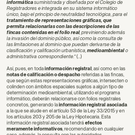
informática
suministrada y diseñada por el Colegio de
Registradores e integrada en su sistema informático
único, bajo el principio de neutralidad tecnológica, para el
tratamiento de representaciones gráficas, que
permita relacionarlas con las descripciones de las
fincas contenidas en el folio real
, previniendo además
la invasión del dominio público, así como la consulta de
las limitaciones al dominio que puedan derivarse de la
clasificación y calificación urbanística,
medioambiental
o
administrativa correspondiente.”
(…)
Así, pues, en toda
información registral
, así como en las
notas de calificación o despacho
referidas a las fincas,
que según estas representaciones gráficas, intersecten o
colinden con ámbitos espaciales sujetos a algún tipo de
determinación medioambiental, utilizando el programa
informático, deberán relacionarse con folios registrales
concretos, generando la
información registral asociada
a la que se alude en el artículo 53 de la Ley 33/2015 y en
los artículos 203 y 205 de la Ley Hipotecaria. Esta
información registral asociada tendrá
efectos
meramente informativos
, recomendando en cualquier
caso, además, la consulta con las autoridades