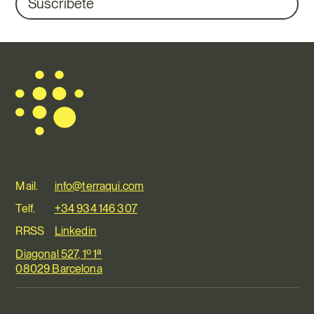
Suscríbete
Mail.
info@terraqui.com
Telf.
+34 934 146 307
RRSS
Linkedin
Diagonal 527, 1º 1ª
08029 Barcelona