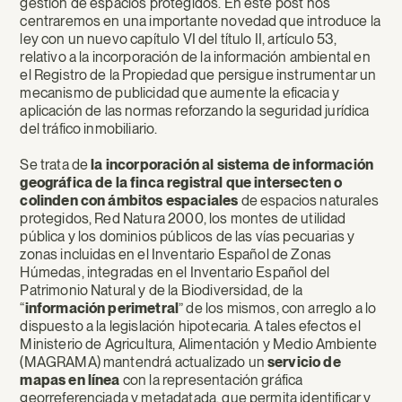
gestión de espacios protegidos. En este post nos
centraremos en una importante novedad que introduce la
ley con un nuevo capítulo VI del título II, artículo 53,
relativo a la incorporación de la información ambiental en
el Registro de la Propiedad que persigue instrumentar un
mecanismo de publicidad que aumente la eficacia y
aplicación de las normas reforzando la seguridad jurídica
del tráfico inmobiliario.
Se trata de
la incorporación al sistema de información
geográfica de la finca registral que intersecten o
colinden con ámbitos espaciales
de espacios naturales
protegidos, Red Natura 2000, los montes de utilidad
pública y los dominios públicos de las vías pecuarias y
zonas incluidas en el Inventario Español de Zonas
Húmedas, integradas en el Inventario Español del
Patrimonio Natural y de la Biodiversidad, de la
“
información perimetral
” de los mismos, con arreglo a lo
dispuesto a la legislación hipotecaria. A tales efectos el
Ministerio de Agricultura, Alimentación y Medio Ambiente
(MAGRAMA) mantendrá actualizado un
servicio de
mapas en línea
con la representación gráfica
georreferenciada y metadatada, que permita identificar y