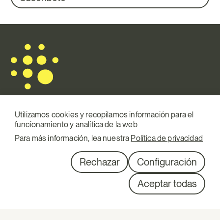
Utilizamos cookies y recopilamos información para el
funcionamiento y analítica de la web
Mail.
info@terraqui.com
Para más información, lea nuestra
Política de privacidad
Telf.
+34 934 146 307
RRSS
Linkedin
Rechazar
Configuración
Diagonal 527, 1º 1ª
Aceptar todas
08029 Barcelona