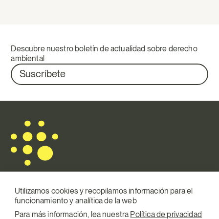
Descubre nuestro boletín de actualidad sobre derecho
ambiental
Suscríbete
Utilizamos cookies y recopilamos información para el
funcionamiento y analítica de la web
Mail.
info@terraqui.com
Para más información, lea nuestra
Política de privacidad
Telf.
+34 934 146 307