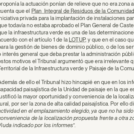
proponía la actuación ponían de relieve que no era zona a
cuenta que el
Plan Integral de Residuos de la Comunidad
iniciativa privada para la implantación de instalaciones pa
que todavía no estaba aprobado el Plan General de Castell
que la infraestructura verde es una de las determinacion
acuerdo con el artículo 1 de la
LOTUP
, y que en el caso q
para la gestión de bienes de dominio público, o de los serv
o interés general que deba prestar la administración públi
estos motivos el Tribunal argumentó que era irrelevante 
Territorial de la Infraestructura verde y Paisaje de la Com
Además de ello el Tribunal hizo hincapié en que en los in
capacidad paisajística de la Unidad de paisaje en la que es
justificó la mayor oportunidad y conveniencia de la locali
rural, por ser la zona de alta calidad paisajística. Por ello
actividad en el emplazamiento elegido, ya que no ha sido
conveniencia de la localización propuesta frente a otra z
Viuda indicado por los informes”
.