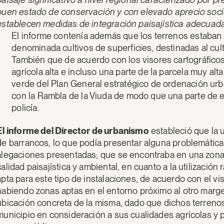
buen estado de conservación y con elevado aprecio soci
establecen medidas de integración paisajística adecuad
El informe contenía además que los terrenos estaban 
denominada cultivos de superficies, destinadas al cul
También que de acuerdo con los visores cartográfico
agrícola alta e incluso una parte de la parcela muy alt
verde del Plan General estratégico de ordenación ur
con la Rambla de la Viuda de modo que una parte de e
policía.
El informe del Director de urbanismo
estableció que la u
de barrancos, lo que podía presentar alguna problemática
alegaciones presentadas; que se encontraba en una zona d
calidad paisajística y ambiental, en cuanto a la utilizació
apta para este tipo de instalaciones, de acuerdo con el vis
habiendo zonas aptas en el entorno próximo al otro marge
ubicación concreta de la misma, dado que dichos terrenos
municipio en consideración a sus cualidades agrícolas y pai