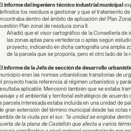
El
informe del ingeniero técnico industrial municipal
exp
definidos los residuos a gestionar y que el tratamiento de
encontraba dentro del ámbito de aplicación del Plan Zona
cuestión Plan zonal de residuos zona II.
Añadió que el visor cartográfico de la Consellería de 
las zonas aptas para vertederos o aptas según estudio,
proyecto, indicando en dicha cartografía una amplia 
de la parcela que se proponía, pero el otro lado de la 
El informe de la Jefa de sección de desarrollo urbaníst
municipio eran las normas urbanísticas transitorias de ur
el proyecto hacía referencia al régimen urbanístico y pa
resultaba aplicable. Mencionó también que se estaba tram
paisaje y el ambiental y territorial estratégico de acuerd
la parcela interesada estaba incluida en una unidad de pa
de gran extensión del término municipal desde las cotas má
rambla de la viuda por el sur:
“la unidad se engloba dentr
huerta de la plana de Castellón que afecta a varios térm
paisaje significativo a nivel regional caracterizado por p