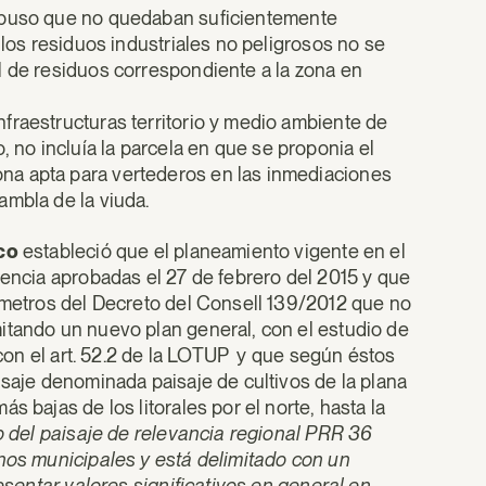
uso que no quedaban suficientemente
 los residuos industriales no peligrosos no se
l de residuos correspondiente a la zona en
infraestructuras territorio y medio ambiente de
 no incluía la parcela en que se proponia el
zona apta para vertederos en las inmediaciones
rambla de la viuda.
ico
estableció que el planeamiento vigente en el
gencia aprobadas el 27 de febrero del 2015 y que
rámetros del Decreto del Consell 139/2012 que no
itando un nuevo plan general, con el estudio de
o con el art. 52.2 de la LOTUP y que según éstos
isaje denominada paisaje de cultivos de la plana
s bajas de los litorales por el norte, hasta la
o del paisaje de relevancia regional PRR 36
inos municipales y está delimitado con un
resentar valores significativos en general en