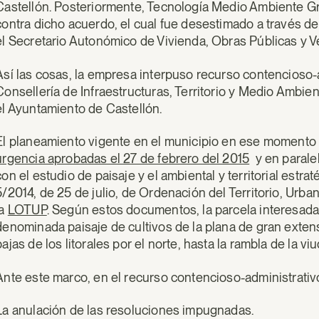
Castellón. Posteriormente, Tecnología Medio Ambiente Gru
contra dicho acuerdo, el cual fue desestimado a través de
el Secretario Autonómico de Vivienda, Obras Públicas y Ver
Así las cosas, la empresa interpuso recurso contencioso-
Consellería de Infraestructuras, Territorio y Medio Ambi
el Ayuntamiento de Castellón.
El planeamiento vigente en el municipio en ese momento
urgencia aprobadas el 27 de febrero del 2015
y en paralel
con el estudio de paisaje y el ambiental y territorial estra
5/2014, de 25 de julio, de Ordenación del Territorio, Urba
la
LOTUP
. Según estos documentos, la parcela interesada
denominada paisaje de cultivos de la plana de gran exten
bajas de los litorales por el norte, hasta la rambla de la viu
Ante este marco, en el recurso contencioso-administrativo 
La anulación de las resoluciones impugnadas.