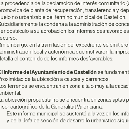
La procedencia de la declaración de interés comunitario (
promovida de planta de recuperación, transferencia y dep
suelo no urbanizable del término municipal de Castellón.
Subsidiariamente la condena a la administración de conce
ser obstáculo a su aprobación los informes desfavorables
recurso.
Sin embargo, en la tramitación del expediente se emitier
administración local y autonómica que motivaron la impro
detalla el contenido de los informes desfavorables:
El informe del Ayuntamiento de Castellón
se fundament
Proximidad de la ubicación a cauces y barrancos.
Los terrenos se encuentran en zona alta o muy alta capacid
ambiental.
La ubicación propuesta no se encuentra en zonas aptas pa
visor cartográfico de la Generalitat Valenciana.
Este informe municipal se sustentó a la vez en los inf
y de la Jefa de sección de desarrollo urbanístico sigu