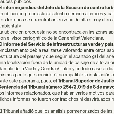
cauces públicos.
El informe jurídico del Jefe de la Sección de control ur
La ubicación propuesta se situaba cercana a cauces y ba
Los terrenos se encontraban en zona de alta o muy alta capa
ambiental y
La ubicación propuesta no se encontraba en las zonas ap
con el visor cartográfico de la Generalitat Valenciana.
El informe del Servicio de infraestructuras verde y pai
emplazamiento debía realizarse valorando entre otros aspe
estructura del paisaje y que según el apartado g) I del a
una localización fuera de la unidad de paisaje de alto valo
Rambla de la Viuda y Quadra Villalón y en todo caso en la
mismos por lo que consideró incompatible la instalación co
Ante este panorama, pues,
el Tribunal Superior de Justi
Sentencia del Tribunal número 254/2.019 de 8 de mayo
los informes relacionados, que habían varios motivos para 
dichos informes no fueron contradichos ni desvirtuados m
El Tribunal añadió que los análisis pormenorizados de las 