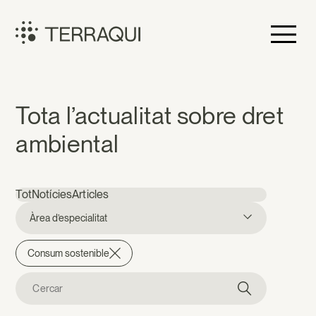
Vés
al
contingut
Terraqui
Notícies
Tota l’actualitat sobre dret
ambiental
Tot
Notícies
Articles
Àrea d’especialitat
Consum sostenible
Cerca: