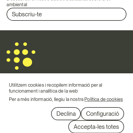
ambiental
Subscriu-te
Utilitzem cookies i recopilem informació per al
funcionament i analítica de la web
Mail.
info@terraqui.com
Per a més informació, llegiu la nostra
Política de cookies
Telf.
+34 934 146 307
XXSS
Linkedin
Declina
Configuració
Diagonal 527, 1º 1ª
Accepta-les totes
08029 Barcelona