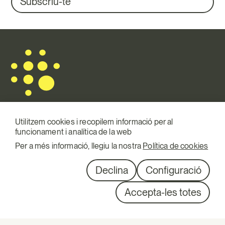
Subscriu-te
Utilitzem cookies i recopilem informació per al
funcionament i analítica de la web
Mail.
info@terraqui.com
Per a més informació, llegiu la nostra
Política de cookies
Telf.
+34 934 146 307
XXSS
Linkedin
Declina
Configuració
Diagonal 527, 1º 1ª
Accepta-les totes
08029 Barcelona