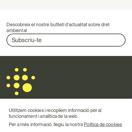
Descobreix el nostre butlletí d’actualitat sobre dret
ambiental
Subscriu-te
Utilitzem cookies i recopilem informació per al
funcionament i analítica de la web
Mail.
info@terraqui.com
Per a més informació, llegiu la nostra
Política de cookies
Telf.
+34 934 146 307