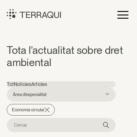
Vés
al
contingut
Terraqui
Notícies
Tota l’actualitat sobre dret
ambiental
Tot
Notícies
Articles
Àrea d’especialitat
Economia circular
Cerca: