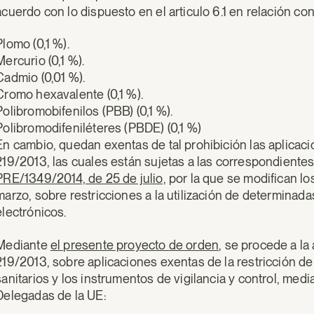
acuerdo con lo dispuesto en el articulo 6.1 en relación con
Plomo (0,1 %).
Mercurio (0,1 %).
Cadmio (0,01 %).
Cromo hexavalente (0,1 %).
Polibromobifenilos (PBB) (0,1 %).
Polibromodifeniléteres (PBDE) (0,1 %)
En cambio, quedan exentas de tal prohibición las aplicacio
219/2013, las cuales están sujetas a las correspondiente
PRE/1349/2014, de 25 de julio,
por la que se modifican los
marzo, sobre restricciones a la utilización de determinada
electrónicos.
Mediante
el presente proyecto de orden
, se procede a la
219/2013, sobre aplicaciones exentas de la restricción del 
sanitarios y los instrumentos de vigilancia y control, medi
Delegadas de la UE: