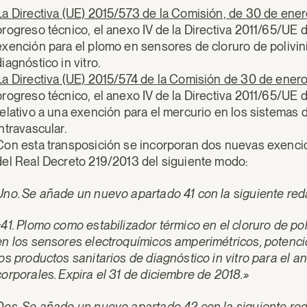
La Directiva (UE) 2015/573 de la Comisión, de 30 de ene
progreso técnico, el anexo IV de la Directiva 2011/65/UE 
exención para el plomo en sensores de cloruro de polivini
diagnóstico in vitro.
La Directiva (UE) 2015/574 de la Comisión de 30 de ener
progreso técnico, el anexo IV de la Directiva 2011/65/UE
relativo a una exención para el mercurio en los sistemas
intravascular.
Con esta transposición se incorporan dos nuevas exenci
del Real Decreto 219/2013 del siguiente modo:
Uno. Se añade un nuevo apartado 41 con la siguiente red
«41. Plomo como estabilizador térmico en el cloruro de p
en los sensores electroquímicos amperimétricos, potenci
los productos sanitarios de diagnóstico in vitro para el an
corporales. Expira el 31 de diciembre de 2018.»
Dos. Se añade un nuevo apartado 42 con la siguiente re