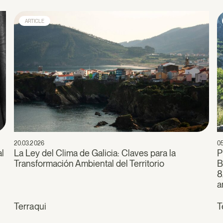
ARTICLE
20.03.2026
0
al
La Ley del Clima de Galicia: Claves para la
P
Transformación Ambiental del Territorio
B
8
a
Terraqui
T