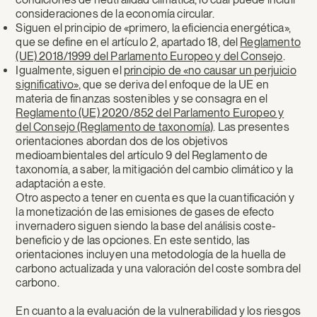
consideraciones de la economía circular.
Siguen el principio de «primero, la eficiencia energética»,
que se define en el artículo 2, apartado 18, del
Reglamento
(UE) 2018/1999 del Parlamento Europeo y del Consejo
.
Igualmente, siguen el
principio de «no causar un perjuicio
significativo»
, que se deriva del enfoque de la UE en
materia de finanzas sostenibles y se consagra en el
Reglamento (UE) 2020/852 del Parlamento Europeo y
del Consejo (Reglamento de taxonomía)
. Las presentes
orientaciones abordan dos de los objetivos
medioambientales del artículo 9 del Reglamento de
taxonomía, a saber, la mitigación del cambio climático y la
adaptación a este.
Otro aspecto a tener en cuenta es que la cuantificación y
la monetización de las emisiones de gases de efecto
invernadero siguen siendo la base del análisis coste-
beneficio y de las opciones. En este sentido, las
orientaciones incluyen una metodología de la huella de
carbono actualizada y una valoración del coste sombra del
carbono.
En cuanto a la evaluación de la vulnerabilidad y los riesgos