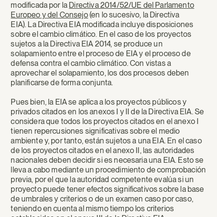
modificada por la
Directiva 2014/52/UE del Parlamento
Europeo y del Consejo
(en lo sucesivo, la Directiva
EIA). La Directiva EIA modificada incluye disposiciones
sobre el cambio climático. En el caso de los proyectos
sujetos a la Directiva EIA 2014, se produce un
solapamiento entre el proceso de EIA y el proceso de
defensa contra el cambio climático. Con vistas a
aprovechar el solapamiento, los dos procesos deben
planificarse de forma conjunta.
Pues bien, la EIA se aplica a los proyectos públicos y
privados citados en los anexos I y II de la Directiva EIA. Se
considera que todos los proyectos citados en el anexo I
tienen repercusiones significativas sobre el medio
ambiente y, por tanto, están sujetos a una EIA. En el caso
de los proyectos citados en el anexo II, las autoridades
nacionales deben decidir si es necesaria una EIA. Esto se
lleva a cabo mediante un procedimiento de comprobación
previa, por el que la autoridad competente evalúa si un
proyecto puede tener efectos significativos sobre la base
de umbrales y criterios o de un examen caso por caso,
teniendo en cuenta al mismo tiempo los criterios