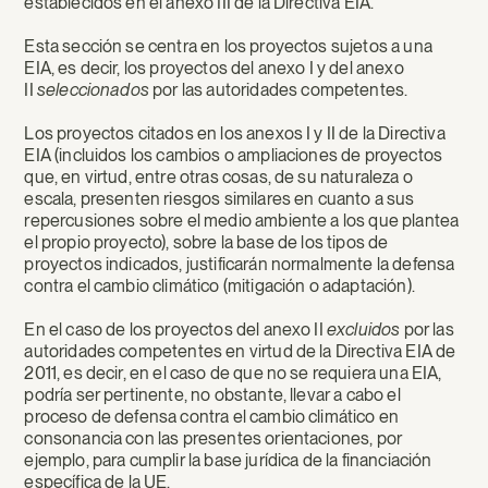
establecidos en el anexo III de la Directiva EIA.
Esta sección se centra en los proyectos sujetos a una
EIA, es decir, los proyectos del anexo I y del anexo
II
seleccionados
por las autoridades competentes.
Los proyectos citados en los anexos I y II de la Directiva
EIA (incluidos los cambios o ampliaciones de proyectos
que, en virtud, entre otras cosas, de su naturaleza o
escala, presenten riesgos similares en cuanto a sus
repercusiones sobre el medio ambiente a los que plantea
el propio proyecto), sobre la base de los tipos de
proyectos indicados, justificarán normalmente la defensa
contra el cambio climático (mitigación o adaptación).
En el caso de los proyectos del anexo II
excluidos
por las
autoridades competentes en virtud de la Directiva EIA de
2011, es decir, en el caso de que no se requiera una EIA,
podría ser pertinente, no obstante, llevar a cabo el
proceso de defensa contra el cambio climático en
consonancia con las presentes orientaciones, por
ejemplo, para cumplir la base jurídica de la financiación
específica de la UE.