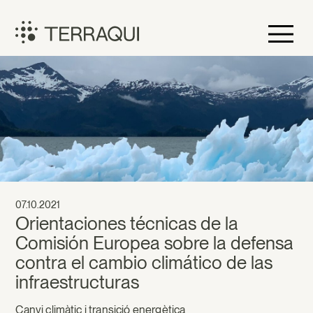
Vés
al
contingut
Terraqui
07.10.2021
Orientaciones técnicas de la
Comisión Europea sobre la defensa
contra el cambio climático de las
infraestructuras
Canvi climàtic i transició energètica