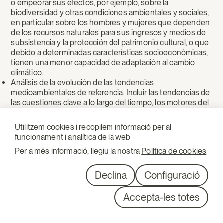
o empeorar sus efectos, por ejemplo, sobre la
biodiversidad y otras condiciones ambientales y sociales,
en particular sobre los hombres y mujeres que dependen
de los recursos naturales para sus ingresos y medios de
subsistencia y la protección del patrimonio cultural, o que
debido a determinadas características socioeconómicas,
tienen una menor capacidad de adaptación al cambio
climático.
Análisis de la evolución de las tendencias
medioambientales de referencia. Incluir las tendencias de
las cuestiones clave a lo largo del tiempo, los motores del
cambio, los umbrales y los límites, las zonas que pueden
verse especialmente afectadas y los efectos distributivos
Utilitzem cookies i recopilem informació per al
clave. Utilizar las evaluaciones de la vulnerabilidad para
funcionament i analítica de la web
ayudar a evaluar los cambios en el ambiente de referencia
Per a més informació, llegiu la nostra
Política de cookies
y determinar las alternativas más resilientes.
Cuando proceda, adoptar un enfoque integrado de
«ecosistemas» para la planificación y examinar los
Declina
Configuració
umbrales y límites.
Buscar oportunidades de mejora. Velar por que los planes
Accepta-les totes
o programas públicos sean coherentes con otros
objetivos políticos pertinentes, incluidos los objetivos de
la política en materia de cambio climático, y las acciones