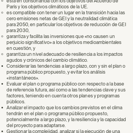
está en consonancia con los objetivos del Acuerdo de
París y los objetivos climáticos de la UE.
es compatible con tener un lugar en la transición hacia las
cero emisiones netas de GEI y la neutralidad climática
para 2050, en particular los objetivos de reducción de GEI
para 2030,
garantiza y facilita las inversiones que «no causen un
perjuicio significativo» a los objetivos medioambientales
en cuestión, y
garantiza un nivel adecuado de resiliencia a los impactos
agudos y crónicos del cambio climático.
Considerar las tendencias a largo plazo, con y sin el plan o
programa público propuesto, y evitar los análisis
«instantáneos».
Evaluar el plan o programa público con respecto a la base
de referencia futura, así como a las tendencias clave y sus
factores, teniendo en cuenta otros planes y programas
públicos.
Analizar el impacto que los cambios previstos en el clima
tendrán en el plan o programa público propuesto,
potencialmente a largo plazo, y la resiliencia y la capacidad
del proyecto para adaptarse.
Gestionar la complejidad, analizar si la ejecución de una