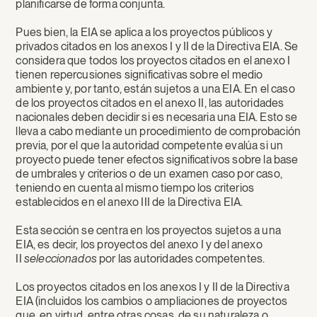
planificarse de forma conjunta.
Pues bien, la EIA se aplica a los proyectos públicos y
privados citados en los anexos I y II de la Directiva EIA. Se
considera que todos los proyectos citados en el anexo I
tienen repercusiones significativas sobre el medio
ambiente y, por tanto, están sujetos a una EIA. En el caso
de los proyectos citados en el anexo II, las autoridades
nacionales deben decidir si es necesaria una EIA. Esto se
lleva a cabo mediante un procedimiento de comprobación
previa, por el que la autoridad competente evalúa si un
proyecto puede tener efectos significativos sobre la base
de umbrales y criterios o de un examen caso por caso,
teniendo en cuenta al mismo tiempo los criterios
establecidos en el anexo III de la Directiva EIA.
Esta sección se centra en los proyectos sujetos a una
EIA, es decir, los proyectos del anexo I y del anexo
II
seleccionados
por las autoridades competentes.
Los proyectos citados en los anexos I y II de la Directiva
EIA (incluidos los cambios o ampliaciones de proyectos
que, en virtud, entre otras cosas, de su naturaleza o