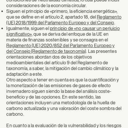
consideraciones de la economía circular.
Siguen el principio de «primero, la eficiencia energética»,
que se define en el artículo 2, apartado 18, del
Reglamento
(UE) 2018/1999 del Parlamento Europeo y del Consejo
.
Igualmente, siguen el
principio de «no causar un perjuicio
significativo»
, que se deriva del enfoque de la UE en
materia de finanzas sostenibles y se consagra en el
Reglamento (UE) 2020/852 del Parlamento Europeo y
del Consejo (Reglamento de taxonomía)
. Las presentes
orientaciones abordan dos de los objetivos
medioambientales del artículo 9 del Reglamento de
taxonomía, a saber, la mitigación del cambio climático y la
adaptación a este.
Otro aspecto a tener en cuenta es que la cuantificación y
la monetización de las emisiones de gases de efecto
invernadero siguen siendo la base del análisis coste-
beneficio y de las opciones. En este sentido, las
orientaciones incluyen una metodología de la huella de
carbono actualizada y una valoración del coste sombra del
carbono.
En cuanto a la evaluación de la vulnerabilidad y los riesgos