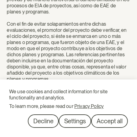
procesos de EIA de proyectos, así como de EAE de
planes y programas.
Con el fin de evitar solapamientos entre dichas
evaluaciones, el promotor del proyecto debe verificar, en
el ciclo del proyecto, si éste se enmarca en uno o más
planes o programas, que fueron objeto de una EAE, y el
modo en que el proyecto contribuye a los objetivos de
dichos planes y programas. Las referencias pertinentes
deben incluirse en la documentación del proyecto
disponible, ya que, entre otras cosas, representa el valor
añadido del proyecto a los objetivos climáticos de los
planes y programas.
Asimismo, cuando un proyecto se enmarca en uno o más
We use cookies and collect information for site
planes o programas que no se hayan sometido a la EAE,
functionality and analytics.
pero que incluyan objetivos climáticos, se recomienda
To learn more, please read our
Privacy Policy
incluir las referencias pertinentes en la documentación
del proyecto.
Decline
Settings
Accept all
De esta manera, las presentes orientaciones se alinean
con los objetivos del Acuerdo de París, con la Ley