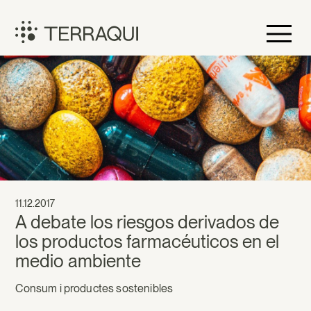
Vés
al
contingut
Terraqui
11.12.2017
A debate los riesgos derivados de
los productos farmacéuticos en el
medio ambiente
Consum i productes sostenibles