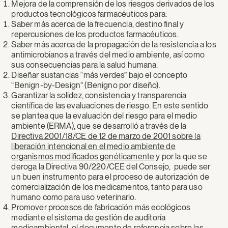
Mejora de la comprensión de los riesgos derivados de los
productos tecnológicos farmacéuticos para:
Saber más acerca de la frecuencia, destino final y
repercusiones de los productos farmacéuticos.
Saber más acerca de la propagación de la resistencia a los
antimicrobianos a través del medio ambiente, así como
sus consecuencias para la salud humana.
Diseñar sustancias “más verdes” bajo el concepto
“Benign-by-Design” (Benigno por diseño).
Garantizar la solidez, consistencia y transparencia
científica de las evaluaciones de riesgo. En este sentido
se plantea que la evaluación del riesgo para el medio
ambiente (ERMA), que se desarrolló a través de la
Directiva 2001/18/CE de 12 de marzo de 2001 sobre la
liberación intencional en el medio ambiente de
organismos modificados genéticamente
y por la que se
deroga la Directiva 90/220/CEE del Consejo, puede ser
un buen instrumento para el proceso de autorización de
comercialización de los medicamentos, tanto para uso
humano como para uso veterinario.
Promover procesos de fabricación más ecológicos
mediante el sistema de gestión de auditoría
medioambiental, el documento de referencia sobre las