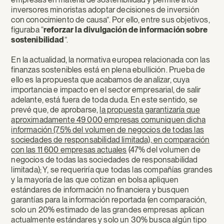
inversores minoristas adoptar decisiones de inversión
con conocimiento de causa”. Por ello, entre sus objetivos,
figuraba “
reforzar la divulgación de información sobre
sostenibilidad
”.
En la actualidad, la normativa europea relacionada con las
finanzas sostenibles está en plena ebullición. Prueba de
ello es la propuesta que acabamos de analizar, cuya
importancia e impacto en el sector empresarial, de salir
adelante, está fuera de toda duda. En este sentido, se
prevé que, de aprobarse,
la propuesta garantizaría que
aproximadamente 49 000 empresas comuniquen dicha
información (75% del volumen de negocios de todas las
sociedades de responsabilidad limitada), en comparación
con las 11 600 empresas actuales
(47% del volumen de
negocios de todas las sociedades de responsabilidad
limitada); Y, se requeriría que todas las compañías grandes
y la mayoría de las que cotizan en bolsa apliquen
estándares de información no financiera y busquen
garantías para la información reportada (en comparación,
solo un 20% estimado de las grandes empresas aplican
actualmente estándares y solo un 30% busca algún tipo