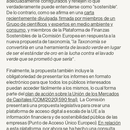
adecuadamente configurados y reflejen lo que
verdaderamente puede entenderse como “sostenible”.
De lo contrario, como se afirma en una
carta
recientemente divulgada, firmada por miembros de un
Grupo de científicos y expertos en medio ambiente y
consumo
, y miembros de la Plataforma de Finanzas
Sostenibles de la Comisión Europea en respuesta a la
nueva propuesta de taxonomía, “
la Taxonomía se
convertiría en una herramienta de lavado verde en lugar
de ser el estándar de oro en la lucha contra el lavado
verde que se prometió que sería” .
Finalmente, la propuesta también incluye la
obligatoriedad de presentar los informes en formato
electrónico para que todos los públicos interesados
puedan acceder fácilmente a los mismos, lo cual forma
parte del
plan de acción sobre la Unión de los Mercados
de Capitales (COM(2020) 590 final).
La Comisión
presentará una propuesta legislativa para crear una
plataforma de acceso digital a escala de la UE a la
información financiera y de sostenibilidad pública de las
empresas (Punto de Acceso Único Europeo).
En relación
a esta plataforma, por ahora se ha hecho una consulta