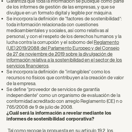
Garantiza que toda la información se publique como parte
de los informes de gestión de las empresas, y que se
divulgue en un formato digital y legible por máquina.
Se incorpora la definición de “factores de sostenibilidad”:
toda información relacionada con cuestiones
medioambientales y sociales, así como relativas al
personal, y con el respeto de los derechos humanos y la
lucha contra la corrupción y el soborno del
Reglamento
(UE) 2019/2088 del Parlamento Europeo y del Consejo
de 27 de noviembre de 2019 sobre la divulgación de
información relativa a la sostenibilidad en el sector de los
servicios financieros
.
Se incorpora la definición de “intangibles” como los
recursos no físicos que contribuyen a la creación de valor
de la empresa.
Se define “proveedor de servicios de garantía
independiente” como un organismo de evaluación de la
conformidad acreditado con arreglo Reglamento (CE) n o
765/2008 de 9 de julio de 2008.
¿Cuál será la información a revelar mediante los
informes de sostenibilidad corporativa?
Tal como recoge la propuesta en su articulo 19.2, los