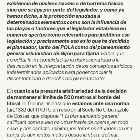
existencia de núcleos rurales o de barreras físicas,
sino que se liga por parte del legislador, y como ya
hemos dicho, a la protección anudada a
determinados elementos como son la influencia de
las playas o factores que el legislador establece en
numerus apertus como relevantes para justificar esa
legislación y precisamente eso es lo que ha decidido
el planeador, tanto del POLA como del planeamiento
general urbanístico de Gijón para fijarla
. Habrá que
acreditar la irracionalidad de la discrecionalidad o la
desviación en la interpretación de los conceptos jurídicos
indeterminados aplicados para poder concluir la
disconformidad a derecho del planeamiento”
.
En
cuanto a la presunta arbitrariedad de la decisión
de mantener el límite de 500 metros al borde del
litoral
, el Tribunal asienta que
estamos ante una norma
(art. 133.1 del TROTU en relación al Suelo No Urbanizable
de Costas, que dispone
“1. El planeamiento general
calificará como suelo no urbanizable de costas, en todo
caso, y con carácter mínimo, los terrenos situados en una
franja de quinientos metros desde la ribera del mar,