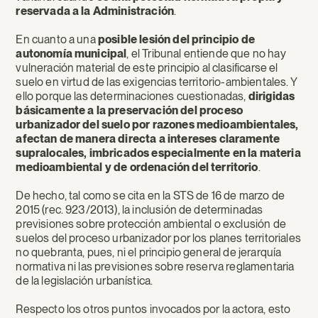
reservada a la Administración
.
En cuanto a una
posible lesión del principio de
autonomía municipal
, el Tribunal entiende que no hay
vulneración material de este principio al clasificarse el
suelo en virtud de las exigencias territorio-ambientales. Y
ello porque las determinaciones cuestionadas,
dirigidas
básicamente a
la preservación del proceso
urbanizador del suelo por razones medio
ambientales,
afectan de manera directa a
intereses claramente
supralocales, imbricados especialmente en la materia
medio
ambiental y de ordenación
del territorio
.
De hecho, tal como se cita en la STS de 16 de marzo de
2015 (rec. 923/2013), la inclusión de determinadas
previsiones sobre protección ambiental o exclusión de
suelos del proceso urbanizador por los planes territoriales
no quebranta, pues, ni el principio general de jerarquía
normativa ni las previsiones sobre reserva reglamentaria
de la legislación urbanística.
Respecto los otros puntos invocados por la actora, esto