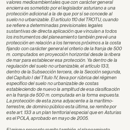
valores medioambientales que con carácter general
encierra es sometido por el legislador asturiano a una
protección adicional a la de que por sí se concede al
suelo no urbanizable
. El artículo 110 del TROTU, cuando
se refiere a determinadas previsionales legales
sustantivas de directa aplicación que vinculan a todos
los instrumentos del planeamiento también prevé una
protección en relación a los terrenos próximos a la costa
fijando con carácter general el criterio de la franja de 500
m. computados en proyección horizontal desde la ribera
de mar para establecer esa protección. Ya dentro de la
regulación del suelo no urbanizable, el artículo 133,
dentro de la Subsección tercera, de la Sección segunda,
del Capítulo I del Título IV, lleva por rúbrica del régimen
específico del suelo no urbanizable de costas
estableciendo de nuevo la amplitud de esa clasificación
en la franja de 500 m. computada en la forma expuesta.
La protección de esta zona adyacente a la marítimo-
terrestre, de dominio público esta última, se remite por
este art. 133 a un plan territorial especial que en Asturias
es el POLA, aprobado en mayo de 2005.
El mismo precepto remite también al planeamiento