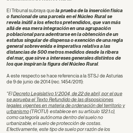
El Tribunal subraya que
la prueba de la inserción física
o funcional de una parcela en el Núcleo Rural se
revela inútil a los efectos pretendidos, que van más
allá de esa mera integración en una agrupación
poblacional para adentrarse en la obtención de un
estatus singular de dispensa o exención de una regla
general sobrevenida e imperativa relativa a las
distancias de 500 metros medidos desde la ribera
del mar, que sirve a intereses generales distintos de
los que inspiran la figura del Núcleo Rural
.
A este respecto se hace referencia a la STSJ de Asturias
de 9 de junio de 2014 (rec. 1454/2011):
“El
Decreto Legislativo 1/2004, de 22 de abril, por el que
se aprueba el Texto Refundido de las disposiciones
legales vigentes en materia de ordenación del territorio y
urbanismo
(
TROTU
)
establece en su
artículo 122.1.c),
como categoría autónoma dentro del suelo no
urbanizable, el suelo de protección de costas
.
Efectivamente,
este tipo de suelo por razón de los