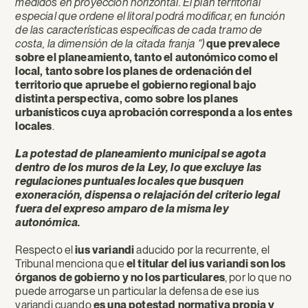
medidos en proyección horizontal. El plan territorial
especial que ordene el litoral podrá modificar, en función
de las características específicas de cada tramo de
costa, la dimensión de la citada franja “
)
que prevalece
sobre el planeamiento, tanto el autonómico como el
local, tanto sobre los planes de ordenación del
territorio que apruebe el gobierno regional bajo
distinta perspectiva, como sobre los planes
urbanísticos cuya aprobación corresponda a los entes
locales
.
La potestad de planeamiento municipal se agota
dentro de los muros de la Ley, lo que excluye las
regulaciones puntuales locales que busquen
exoneración, dispensa o relajación del criterio legal
fuera del expreso amparo de la misma ley
autonómica.
Respecto el
ius variandi
aducido por la recurrente, el
Tribunal menciona que
el titular del ius variandi son los
órganos de gobierno y no los particulares
, por lo que no
puede arrogarse un particular la defensa de ese ius
variandi cuando
es una potestad normativa propia y