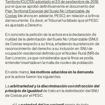
Territorio (CUOTA) adoptado el 23 de septiembre de 2016
,
por el que se aprobó definitivamente el documento del
Plan Territorial Especial del Suelo No Urbanizable de
Costas
(de ahora en adelante, PESC), en relación a la finca
del recurrente. Es decir, el Tribunal ha fallado que el PESC
es ajustado a Derecho.
En concreto la petición de la actora era la declaración de
nulidad de la delimitación del Suelo No Urbanizable (SNU)
de Costas respecto a su finca, añadiendo la pretensión de
reconocimiento del derecho a su inclusión en SNU de
ocupación residencial definido por el Núcleo Rural (NR) de
San Lorenzo, ya que consideraba que la finca se podía
entender insertada en la malla de núcleo de población.
En este marco,
los motivos aducidos en la demanda
por la actora fueron los siguientes:
La
arbitrariedad y la discriminación con infracción del
principio de igualdad
de trato en la delimitación del SNU
de Costas por el PESC.
a) La
potestad del ius variandi
propia de todo