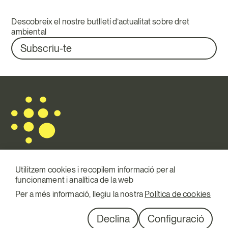
Descobreix el nostre butlletí d’actualitat sobre dret
ambiental
Subscriu-te
Utilitzem cookies i recopilem informació per al
funcionament i analítica de la web
Mail.
info@terraqui.com
Per a més informació, llegiu la nostra
Política de cookies
Telf.
+34 934 146 307
XXSS
Linkedin
Declina
Configuració