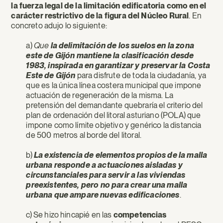
la fuerza legal de la limitación edificatoria como en el
carácter restrictivo de la figura del Núcleo Rural
. En
concreto adujo lo siguiente:
a)
Que
la delimitación de los suelos en la zona
este de Gijón mantiene la clasificación desde
1983, inspirada en garantizar y preservar la Costa
Este de Gijón
para disfrute de toda la ciudadanía, ya
que es la única línea costera municipal que impone
actuación de regeneración de la misma. La
pretensión del demandante quebraría el criterio del
plan de ordenación del litoral asturiano (POLA) que
impone como límite objetivo y genérico la distancia
de 500 metros al borde del litoral.
b)
La existencia de elementos propios de la malla
urbana responde a actuaciones aisladas y
circunstanciales para servir a las viviendas
preexistentes, pero no para crear una malla
urbana que ampare nuevas edificaciones
.
c) Se hizo hincapié en las
competencias