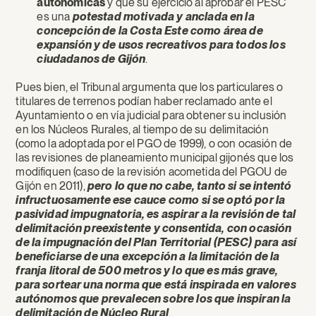
autonómicas
y que su ejercicio al aprobar el PESC
es una
potestad motivada y anclada en la
concepción de la Costa Este como área de
expansión y de usos recreativos para todos los
ciudadanos de Gijón
.
Pues bien, el Tribunal argumenta que los particulares o
titulares de terrenos podían haber reclamado ante el
Ayuntamiento o en vía judicial para obtener su inclusión
en los Núcleos Rurales, al tiempo de su delimitación
(como la adoptada por el PGO de 1999), o con ocasión de
las revisiones de planeamiento municipal gijonés que los
modifiquen (caso de la revisión acometida del PGOU de
Gijón en 2011),
pero lo que no cabe, tanto si se intentó
infructuosamente ese cauce como si se optó por la
pasividad impugnatoria, es aspirar a la revisión de tal
delimitación preexistente y consentida, con ocasión
de la impugnación del Plan Territorial (PESC) para así
beneficiarse de una excepción a la limitación de la
franja litoral de 500 metros y lo que es más grave,
para sortear una norma que está inspirada en valores
autónomos que prevalecen sobre los que inspiran la
delimitación de Núcleo Rural
.