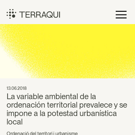
Vés
al
contingut
Terraqui
13.06.2018
La variable ambiental de la
ordenación territorial prevalece y se
impone a la potestad urbanística
local
Ordenació del territori i urbanisme