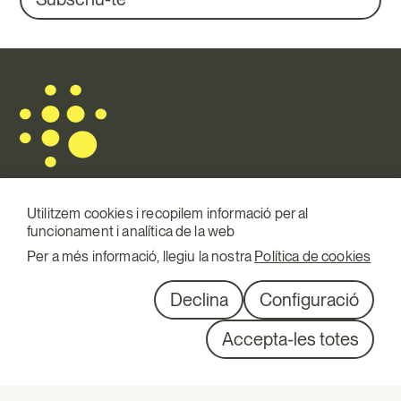
Utilitzem cookies i recopilem informació per al
funcionament i analítica de la web
Mail.
info@terraqui.com
Per a més informació, llegiu la nostra
Política de cookies
Telf.
+34 934 146 307
XXSS
Linkedin
Declina
Configuració
Diagonal 527, 1º 1ª
Accepta-les totes
08029 Barcelona