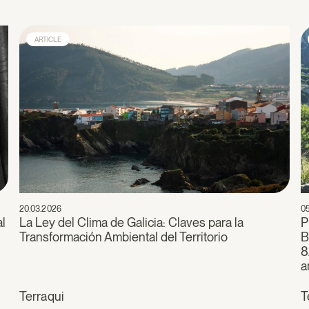
ARTICLE
20.03.2026
0
al
La Ley del Clima de Galicia: Claves para la
P
Transformación Ambiental del Territorio
B
8
a
Terraqui
T