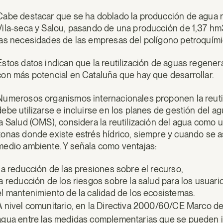
Cabe destacar que se ha doblado la producción de agua r
Vila-seca y Salou, pasando de una producción de 1,37 hm
las necesidades de las empresas del polígono petroquími
Estos datos indican que la reutilización de aguas regener
con más potencial en Cataluña que hay que desarrollar.
Numerosos organismos internacionales proponen la reutil
debe utilizarse e incluirse en los planes de gestión del 
la Salud (OMS), considera la reutilización del agua como u
zonas donde existe estrés hídrico, siempre y cuando se as
medio ambiente. Y señala como ventajas:
la reducción de las presiones sobre el recurso,
la reducción de los riesgos sobre la salud para los usuari
el mantenimiento de la calidad de los ecosistemas.
A nivel comunitario, en la Directiva 2000/60/CE Marco de 
agua entre las medidas complementarias que se pueden in