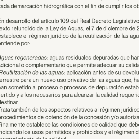
cada demarcación hidrográfica con el fin de cumplir los ob
En desarrollo del artículo 109 del Real Decreto Legislativo
texto refundido de la Ley de Aguas, el 7 de diciembre de
establece el régimen jurídico de la reutilización de las 
entiende por:
Aguas regeneradas:
aguas residuales depuradas que han
adicional o complementario que permite adecuar su calida
Reutilización de las aguas:
aplicación antes de su devoluc
terrestre para un nuevo uso privativo de las aguas que, ha
han sometido al proceso o procesos de depuración establ
vertido y a los necesarios para alcanzar la calidad requer
destinar.
Trata también de los aspectos relativos al régimen jurídico
procedimientos de obtención de la concesión y/o autoriza
Finalmente establece las condiciones de calidad que deb
indicando los usos permitidos y prohibidos y el régimen d