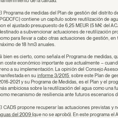
mantenimiento de la calidad.
El Programa de medidas del Plan de gestión del distrito 
(PGDCFC) contiene un capítulo sobre reutilización de agu
con el ajustado presupuesto de 6,25 MEUR (5 M€ del ACA 
destinado a subvencionar actuaciones de reutilización pr
como para llevar a cabo otras actuaciones de gestión, en 
máximo de 18 hm3 anuales.
Si bien es cierto, como señala el Programa de medidas, qu
un coste económico importante que actualmente – cuando
freno a su implementación. La opinión del Consejo Aseso
manifestada en su
informe 3/2015
sobre este Plan de gest
2016-2021 y su Programa de Medidas, es el Plan y el pro
más ambiciosa sobre la reutilización del agua como una f
como mecanismo de resiliencia ante futuros escenarios d
El CADS propone recuperar las actuaciones previstas y n
aguas del 2009
(que no se aprobó). En este programa el