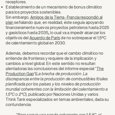
receptores.
Establecimiento de un mecanismo de bonus climático
para los proyectos sostenibles.
Sin embargo,
Amigos de la Tierra- Francia respondió al
plan
señalando que, en realidad, éste seguía apoyando
financieramente nuevos proyectos petroleros hasta 2025
y gasísticos hasta 2035
,
lo cual va a impedir alcanzar los
objetivos del
Acuerdo de París
de no sobrepasar el 1,5ºC
de calentamiento global en 2030.
Además, debemos recordar que el cambio climático no
entiende de fronteras y requiere de la implicación y
cambios a nivel global. En este sentido no resultan
alentadoras las conclusiones del informe especial “
The
Production Gap
”(
La brecha de producción. La
discrepancia entre la producción de combustibles fósiles
planificada por los países y los niveles de producción
mundial coherentes con la limitación del calentamiento a
1,5°C o 2°C
), publicado por Naciones Unidas y varios
Think Tank especializados en temas ambientales, dada su
contundencia:
“Para seguir una senda coherente con 1,5 ºC, el