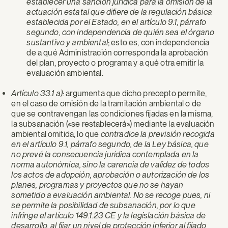
establecer una sanción jurídica para la omisión de la
actuación estatal que difiere de la regulación básica
establecida por el Estado, en el artículo 9.1, párrafo
segundo, con independencia de quién sea el órgano
sustantivo y ambiental
; esto es, con independencia
de a qué Administración corresponda la aprobación
del plan, proyecto o programa y a qué otra emitir la
evaluación ambiental.
Artículo 33.1 a):
argumenta que dicho precepto permite,
en el caso de omisión de la tramitación ambiental o de
que se contravengan las condiciones fijadas en la misma,
la subsanación («se restablecerá») mediante la evaluación
ambiental omitida, lo que
contradice la previsión recogida
en el artículo 9.1, párrafo segundo, de la Ley básica, que
no prevé la consecuencia jurídica contemplada en la
norma autonómica, sino la carencia de validez de todos
los actos de adopción, aprobación o autorización de los
planes, programas y proyectos que no se hayan
sometido a evaluación ambiental. No se recoge pues, ni
se permite la posibilidad de subsanación, por lo que
infringe el artículo 149.1.23 CE y la legislación básica de
desarrollo, al fijar un nivel de protección inferior al fijado