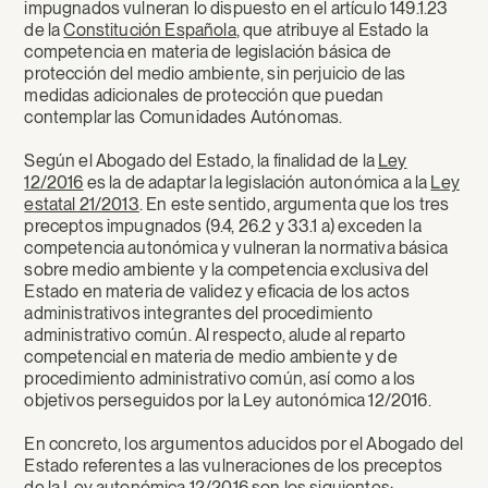
impugnados vulneran lo dispuesto en el artículo 149.1.23
de la
Constitución Española
, que atribuye al Estado la
competencia en materia de legislación básica de
protección del medio ambiente, sin perjuicio de las
medidas adicionales de protección que puedan
contemplar las Comunidades Autónomas.
Según el Abogado del Estado, la finalidad de la
Ley
12/2016
es la de adaptar la legislación autonómica a la
Ley
estatal 21/2013
. En este sentido, argumenta que los tres
preceptos impugnados (9.4, 26.2 y 33.1 a) exceden la
competencia autonómica y vulneran la normativa básica
sobre medio ambiente y la competencia exclusiva del
Estado en materia de validez y eficacia de los actos
administrativos integrantes del procedimiento
administrativo común. Al respecto, alude al reparto
competencial en materia de medio ambiente y de
procedimiento administrativo común, así como a los
objetivos perseguidos por la Ley autonómica 12/2016.
En concreto, los argumentos aducidos por el Abogado del
Estado referentes a las vulneraciones de los preceptos
de la Ley autonómica 12/2016 son los siguientes: