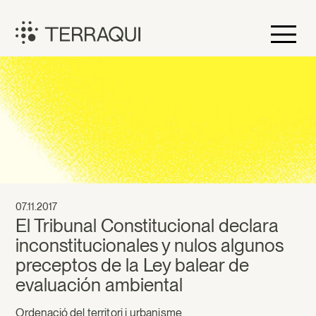
Vés
al
contingut
Terraqui
07.11.2017
El Tribunal Constitucional declara
inconstitucionales y nulos algunos
preceptos de la Ley balear de
evaluación ambiental
Ordenació del territori i urbanisme