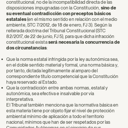
constitucional, no de la incompatibilidad directa de las
disposiciones impugnadas con la Constitución,
sino de
su eventual contradicción con preceptos básicos
estatales
(en el mismo sentido en relación con el medio
ambiente, STC 7/2012, de 18 de enero, FJ 3). Según la
reiterada doctrina del Tribunal Constitucional (STC
82/2017, de 22 de junio, FJ 5), para que dicha infracción
constitucional exista
será necesaria la concurrencia de
dos circunstancias
:
Que la norma estatal infringida por la ley autonómica sea,
en el doble sentido material y formal, una norma básica y,
por tanto, dictada legítimamente al amparo del
correspondiente título competencial que la Constitución
haya reservado al Estado.
Que la contradicción entre ambas normas, estatal y
autonómica, sea efectiva e insalvable por vía
interpretativa.
El Tribunal también menciona que la normativa básica en
esta materia tiene por objeto fijar el nivel de protección
ambiental mínimo de aplicación a todo el territorio
nacional, mínimos que han de ser respetados por las
Comunidades Autónomas en el ejercicio de sus