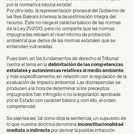
por la normativa básica estatal
.
Por otro lado, la representación procesal del Gobierno de
las Illes Balears interesa la desestimación íntegra del
recurso. Éste no niega el carácter básico de las normas
de la Ley 21/2013, pero no comparte que las normas
impugnadas rebajen el nivel mínimo de protección
ambiental que deriva de las normas estatales que se
entienden vulneradas.
Pues bien, en los fundamentos de derecho el Tribunal
centra el tema en la
delimitación de las competencias
estatales y autonómicas relativas al medio ambiente
,
y más específicamente, en relación con la regulación de la
evaluación de impacto ambiental. Las discrepancias se
producen a la hora de determinar si los preceptos
impugnados han infringido o no la legislación aprobada
por el Estado con carácter básico y, con ello, el orden
competencial.
Se plantea así, tal como dice la sentencia, un supuesto de
lo que nuestra doctrina denomina
inconstitucionalidad
mediata o indirecta
por derivar la posible infracción