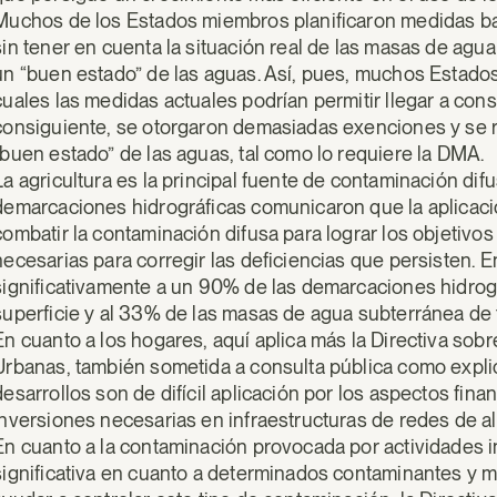
Muchos de los Estados miembros planificaron medidas ba
sin tener en cuenta la situación real de las masas de agu
un “buen estado” de las aguas. Así, pues, muchos Estados
cuales las medidas actuales podrían permitir llegar a con
consiguiente, se otorgaron demasiadas exenciones y se re
“buen estado” de las aguas, tal como lo requiere la DMA.
La agricultura es la principal fuente de contaminación dif
demarcaciones hidrográficas comunicaron que la aplicaci
combatir la contaminación difusa para lograr los objetivo
necesarias para corregir las deficiencias que persisten. E
significativamente a un 90% de las demarcaciones hidrog
superficie y al 33% de las masas de agua subterránea de 
En cuanto a los hogares, aquí aplica más la Directiva sob
Urbanas, también sometida a consulta pública como expl
desarrollos son de difícil aplicación por los aspectos fina
inversiones necesarias en infraestructuras de redes de alc
En cuanto a la contaminación provocada por actividades 
significativa en cuanto a determinados contaminantes y m