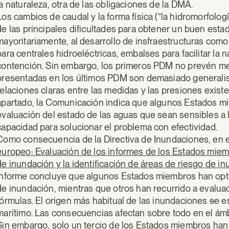
la naturaleza, otra de las obligaciones de la DMA.
Los cambios de caudal y la forma física (“la hidromorfolo
de las principales dificultades para obtener un buen est
mayoritariamente, al desarrollo de insfraestructuras como
para centrales hidroeléctricas, embalses para facilitar la
contención. Sin embargo, los primeros PDM no prevén medi
presentadas en los últimos PDM son demasiado generalista
relaciones claras entre las medidas y las presiones existe
apartado, la Comunicación indica que algunos Estados m
evaluación del estado de las aguas que sean sensibles a l
capacidad para solucionar el problema con efectividad.
Como consecuencia de la Directiva de Inundaciones, en el
europeo: Evaluación de los informes de los Estados miemb
de inundación y la identificación de áreas de riesgo de i
informe concluye que algunos Estados miembros han opta
de inundación, mientras que otros han recurrido a evalu
fórmulas. El origen más habitual de las inundaciones
se
es
marítimo. Las consecuencias afectan sobre todo en el ámb
Sin embargo, solo un tercio de los Estados miembros han 