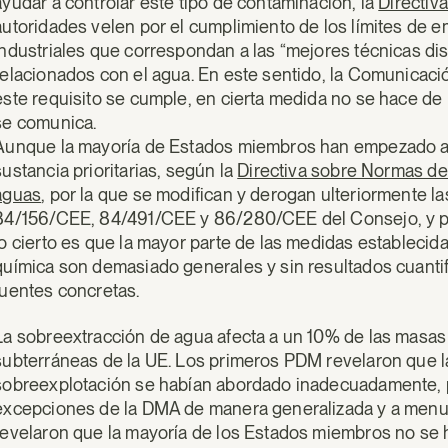
ayudar a controlar este tipo de contaminación, la
Directiv
autoridades velen por el cumplimiento de los límites de 
industriales que correspondan a las “mejores técnicas di
relacionados con el agua. En este sentido, la Comunica
este requisito se cumple, en cierta medida no se hace de
se comunica.
Aunque la mayoría de Estados miembros han empezado a t
sustancia prioritarias, según la
Directiva sobre Normas de 
aguas
, por la que se modifican y derogan ulteriormente 
84/156/CEE, 84/491/CEE y 86/280/CEE del Consejo, y por
lo cierto es que la mayor parte de las medidas establecid
química son demasiado generales y sin resultados cuantif
fuentes concretas.
La sobreextracción de agua afecta a un 10% de las masas 
subterráneas de la UE. Los primeros PDM revelaron que l
sobreexplotación se habían abordado inadecuadamente, p
excepciones de la DMA de manera generalizada y a menudo
revelaron que la mayoría de los Estados miembros no se