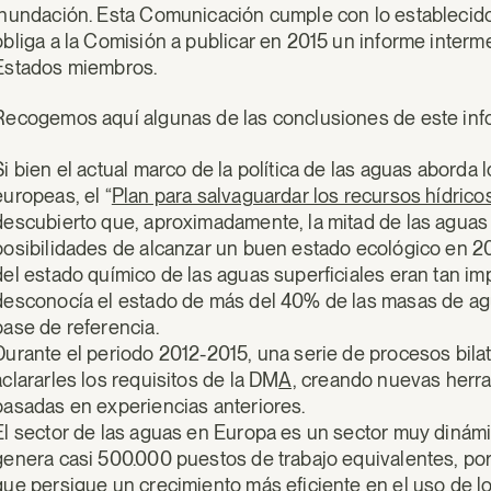
inundación. Esta Comunicación cumple con lo establecido 
obliga a la Comisión a publicar en 2015 un informe interm
Estados miembros.
Recogemos aquí algunas de las conclusiones de este in
Si bien el actual marco de la política de las aguas aborda 
europeas, el “
Plan para salvaguardar los recursos hídrico
descubierto que, aproximadamente, la mitad de las aguas 
posibilidades de alcanzar un buen estado ecológico en 20
del estado químico de las aguas superficiales eran tan im
desconocía el estado de más del 40% de las masas de agu
base de referencia.
Durante el periodo 2012-2015, una serie de procesos bil
aclararles los requisitos de la DM
A,
creando nuevas herra
basadas en experiencias anteriores.
El sector de las aguas en Europa es un sector muy diná
genera casi 500.000 puestos de trabajo equivalentes, po
que persigue un crecimiento más eficiente en el uso de l