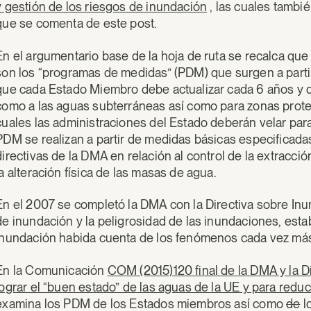
y gestión de los riesgos de inundación
, las cuales tambié
que se comenta de este post.
En el argumentario base de la hoja de ruta se recalca que
son los “programas de medidas” (PDM) que surgen a parti
que cada Estado Miembro debe actualizar cada 6 años y qu
como a las aguas subterráneas así como para zonas proteg
cuales las administraciones del Estado deberán velar par
PDM se realizan a partir de medidas básicas especificada
directivas de la DMA en relación al control de la extracci
la alteración física de las masas de agua.
En el 2007 se completó la DMA con la Directiva sobre Inun
de inundación y la peligrosidad de las inundaciones, esta
inundación habida cuenta de los fenómenos cada vez más
En la Comunicación
COM (2015)120 final de la DMA y la D
lograr el “buen estado” de las aguas de la UE y para reduc
examina los PDM de los Estados miembros así como
de
l