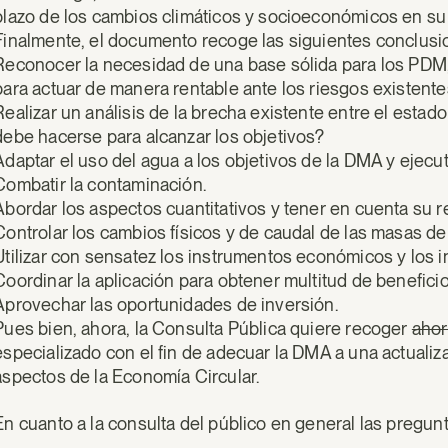
plazo de los cambios climáticos y socioeconómicos en su
Finalmente, el documento recoge las siguientes conclusi
Reconocer la necesidad de una base sólida para los PDM
para actuar de manera rentable ante los riesgos existente
Realizar un análisis de la brecha existente entre el estad
debe hacerse para alcanzar los objetivos?
Adaptar el uso del agua a los objetivos de la DMA y ejecu
Combatir la contaminación.
Abordar los aspectos cuantitativos y tener en cuenta su re
Controlar los cambios físicos y de caudal de las masas de
Utilizar con sensatez los instrumentos económicos y los i
Coordinar la aplicación para obtener multitud de beneficio
Aprovechar las oportunidades de inversión.
Pues bien, ahora, la Consulta Pública quiere recoger
ahor
especializado con el fin de adecuar la DMA a una actualiz
aspectos de la Economía Circular.
En cuanto a la consulta del público en general las pregun