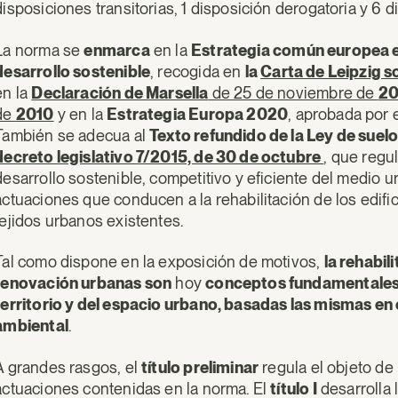
disposiciones transitorias, 1 disposición derogatoria y 6 d
La norma se
enmarca
en la
Estrategia común europea en
desarrollo sostenible
, recogida en
la
Carta de Leipzig 
en la
Declaración de Marsella
de 25 de noviembre de
2
de
2010
y en la
Estrategia Europa 2020
, aprobada por 
También se adecua al
Texto refundido de la Ley de suelo
decreto legislativo 7/2015, de 30 de octubre
, que regu
desarrollo sostenible, competitivo y eficiente del medio 
actuaciones que conducen a la rehabilitación de los edifi
tejidos urbanos existentes.
Tal como dispone en la exposición de motivos,
la rehabil
renovación urbanas son
hoy
conceptos fundamentales e
territorio y del espacio urbano, basadas las mismas en
ambiental
.
A grandes rasgos, el
título preliminar
regula el objeto de 
actuaciones contenidas en la norma. El
título I
desarrolla l