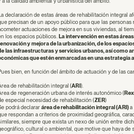
y a la calidad ambiental y urbanística del ámbito.
La declaración de estas áreas de rehabilitación integral 
que precisan de un apoyo público para que las personas 
acometer actuaciones de mejora en sus viviendas, al tiem
en los espacios públicos.
La intervención en estas áre
renovación y mejora de la urbanización, de los espaci
de las infraestructuras y servicios urbanos, así como a
económicas que estén enmarcadas en una estrategia adm
Pues bien, en función del ámbito de actuación y de las ca
Área de rehabilitación integral (
ARI
).
Área de regeneración urbana de interés autonómico (
Rex
de especial necesidad de rehabilitación (
ZER
)
Se podrá declarar
área de rehabilitación integral (ARI)
a
que respondan a criterios de proximidad geográfica, carac
similares, siempre que exista un nexo de unión entre dich
geográfico, cultural o ambiental, que motive que haya de 