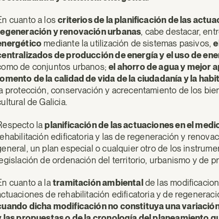
En cuanto a los
criterios de la planificación de las actua
regeneración y renovación urbanas
, cabe destacar, ent
energético
mediante la utilización de sistemas pasivos,
e
centralizados de producción de energía y el uso de en
como de conjuntos urbanos;
el ahorro de agua y mejor a
fomento de la calidad de vida de la ciudadanía y la habi
la protección, conservación y acrecentamiento de los bi
cultural de Galicia.
Respecto la
planificación de las actuaciones en el med
rehabilitación edificatoria y las de regeneración y renova
general, un plan especial o cualquier otro de los instrume
legislación de ordenación del territorio, urbanismo y de pr
En cuanto a la
tramitación ambiental
de las modificacio
actuaciones de rehabilitación edificatoria y de regenerac
cuando dicha modificación no constituya una variación 
y las propuestas o de la cronología del planeamiento q