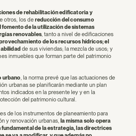
ciones de rehabilitación edificatoria y
re otros, los de
reducción del consumo
l fomento de la utilización de sistemas
ergías renovables
, tanto a nivel de edificaciones
provechamiento de los recursos hídricos; el
tabilidad
de sus viviendas; la mezcla de usos; y
enes inmuebles que forman parte del patrimonio
io urbano
, la norma prevé que las actuaciones de
ción urbanas se planificarán mediante un plan
ntos indicados en la presente ley y en la
otección del patrimonio cultural.
nes de los instrumentos de planeamiento para
ión y renovación urbanas,
la misma solo opera
fundamental de la estrategia, las directrices
ue se va a modificar, y que además no