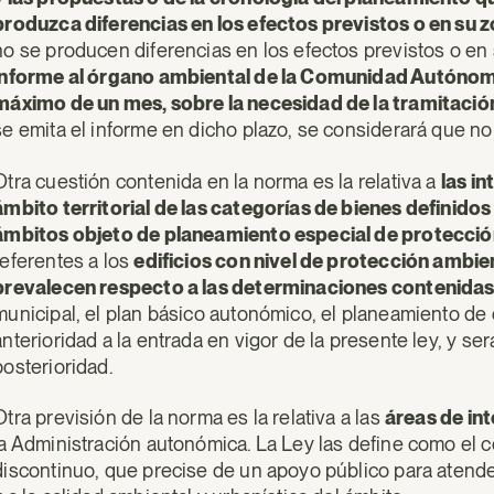
produzca diferencias en los efectos previstos o en su z
no se producen diferencias en los efectos previstos o en
informe al órgano ambiental de la Comunidad Autónoma
máximo de un mes, sobre la necesidad de la tramitació
se emita el informe en dicho plazo, se considerará que no 
Otra cuestión contenida en la norma es la relativa a
las in
ámbito territorial de las categorías de bienes definidos 
ámbitos objeto de planeamiento especial de protecci
referentes a los
edificios con nivel de protección ambien
prevalecen respecto a las determinaciones contenidas
municipal, el plan básico autonómico, el planeamiento de
anterioridad a la entrada en vigor de la presente ley, y 
posterioridad.
Otra previsión de la norma es la relativa a las
áreas de in
la Administración autonómica. La Ley las define como el co
discontinuo, que precise de un apoyo público para atender 