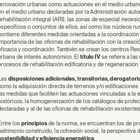
renovación urbanas como actuaciones en el medio urban
en el medio urbano declaradas por la Administración auto
rehabilitación integral (ARI), las zonas de especial necesi
específicos o conjuntos de ellos; así como los núcleos r
contiene diferentes medidas orientadas a la coordinación y
importancia de las oficinas de rehabilitación con la creac
eficacia y coordinación. También se crean los centros Re
urbana de interés autonómico. El
título IV
se refiere a las
procesos de rehabilitación edificatoria y de regeneración
Las
disposiciones adicionales, transitorias, derogatoria
como la adquisición directa de terrenos y/o edificaciones p
las medidas que faciliten las actuaciones vinculadas a la
históricos; la homogeneización de los catálogos de protec
declaradas y al de las oficinas de rehabilitación existente
Entre los
principios
de la norma, se encuentran los de pro
patrimonio construido, la cohesión social, la perspectiva 
sostenibilidad y eficiencia energética
.