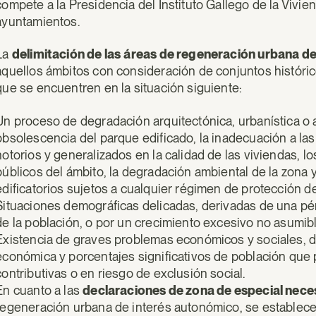
compete a la Presidencia del Instituto Gallego de la Vivien
ayuntamientos.
La
delimitación de las
áreas de regeneración urbana d
aquellos ámbitos con consideración de conjuntos histórico
que se encuentren en la situación siguiente:
Un proceso de degradación arquitectónica, urbanística o am
obsolescencia del parque edificado, la inadecuación a las
notorios y generalizados en la calidad de las viviendas, l
públicos del ámbito, la degradación ambiental de la zona 
edificatorios sujetos a cualquier régimen de protección del
Situaciones demográficas delicadas, derivadas de una pé
de la población, o por un crecimiento excesivo no asumib
Existencia de graves problemas económicos y sociales, de
económica y porcentajes significativos de población que 
contributivas o en riesgo de exclusión social.
En cuanto a las
declaraciones de zona de especial neces
regeneración urbana de interés autonómico, se establec