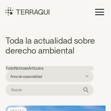
Saltar
al
contenido
Terraqui
Noticias
Toda la actualidad sobre
derecho ambiental
Todo
Noticias
Artículos
Área de especialidad
Buscar: