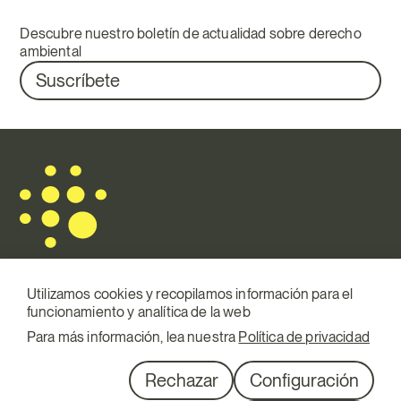
Descubre nuestro boletín de actualidad sobre derecho
ambiental
Suscríbete
Utilizamos cookies y recopilamos información para el
funcionamiento y analítica de la web
Mail.
info@terraqui.com
Para más información, lea nuestra
Política de privacidad
Telf.
+34 934 146 307
RRSS
Linkedin
Rechazar
Configuración
Diagonal 527, 1º 1ª