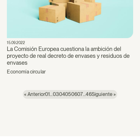
15.09.2022
La Comisión Europea cuestiona la ambición del
proyecto de real decreto de envases y residuos de
envases
Economía circular
« Anterior
01
…
03
04
05
06
07
…
46
Siguiente »