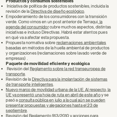
Productos y consumos sostenibles
Iniciativa de política de productos sostenibles, incluida la
revisión de la
Directiva de diseño ecológico
.
Empoderamiento de los consumidores con la transición
verde. Como vimos en un post anterior de Terraqui,
la
agenda del consumidor
cubre muchos aspectos, distintas
iniciativas e incluso Directivas. Habrá estar atentos pues
en qué va a afectar esta propuesta.
Propuesta normativa sobre
reclamaciones ambientales
basadas en métodos de la huella ambiental de productos
y organizaciones (reclamaciones sobre lavado verde de
empresas) .
Paquete de movilidad eficiente y ecológica
Revisión del
Reglamento sobre la red transeuropea de
transporte
.
Revisión de la
Directiva para la implantación de sistemas
de transporte inteligentes
.
Nuevo marco de movilidad urbana de la UE. Al respecto, la
UE ya presentó una hoja de ruta en abril de este año
y se
pasó a
consulta pública en julio a la cual aún se pueden
presentar propuestas y alegaciones hasta el 23 de
septiembre
.
Revisión del
Reglamento 913/2010
y acciones para