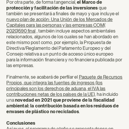
Por otra parte, de forma tangencial,
el Marco de
protección y facilitación de las inversiones
que
también se presentará a finales de mayo y que incluye el
nuevo plan de acción: Una Unión de los Mercados de
Capitales para las personas y las empresas COM(
2020)590 final
, también incluye aspectos ambientales
relacionados, algunos de los cuales se han abordado en
este mismo post como, por ejemplo, la Propuesta de
Directiva/Reglamento del Parlamento Europeo y del
Consejo relativa a un punto de acceso único europeo
para la información financiera y no financiera publicada por
las empresas.
Finalmente, se acabará de perfilar el
Paquete de Recursos
Propios, que integra las fuentes de ingresos (los
principales son los derechos de aduana, el IVA las
contribuciones netas de los países de la UE)
, ha incluido
una
novedad en 2021 que proviene de la fiscalidad
ambiental: la contribución basada en los residuos de
envases de plástico no reciclados
.
Conclusiones
Así pues, el programa de otoño se presenta denso en