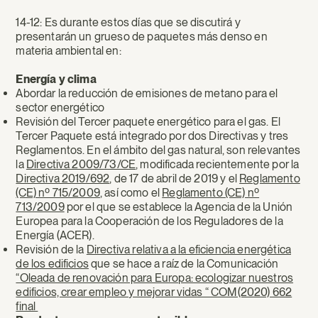
14-12: Es durante estos días que se discutirá y
presentarán un grueso de paquetes más denso en
materia ambiental en:
Energía y clima
Abordar la reducción de emisiones de metano para el
sector energético
Revisión del Tercer paquete energético para el gas. El
Tercer Paquete está integrado por dos Directivas y tres
Reglamentos. En el ámbito del gas natural, son relevantes
la
Directiva 2009/73/CE
, modificada recientemente por la
Directiva 2019/692
, de 17 de abril de 2019 y el
Reglamento
(CE) nº 715/2009
, así como el
Reglamento (CE) nº
713/2009
por el que se establece la Agencia de la Unión
Europea para la Cooperación de los Reguladores de la
Energía (ACER).
Revisión de la
Directiva relativa a la eficiencia energética
de los edificios
que se hace a raíz de la Comunicación
“Oleada de renovación para Europa: ecologizar nuestros
edificios, crear empleo y mejorar vidas “ COM(2020) 662
final