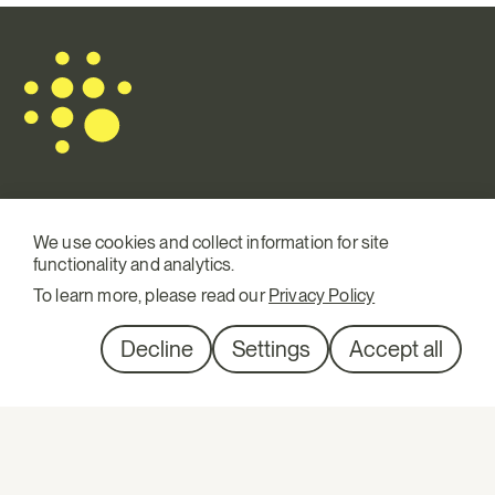
Mail.
info@terraqui.com
We use cookies and collect information for site
functionality and analytics.
Tel.
+34 934 146 307
To learn more, please read our
Privacy Policy
SM
Linkedin
Diagonal 527, 1º 1ª
Decline
Settings
Accept all
08029 Barcelona
ESTUDI JURÍDIC AMBIENTAL, S.L.P ® 2026