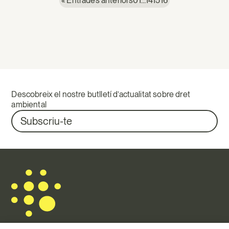
« Entrades anteriors
01
…
14
15
16
Descobreix el nostre butlletí d’actualitat sobre dret
ambiental
Subscriu-te