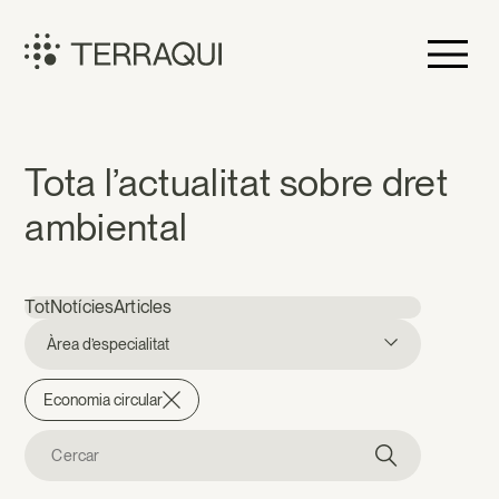
Vés
al
contingut
Terraqui
Notícies
Tota l’actualitat sobre dret
ambiental
Tot
Notícies
Articles
Àrea d’especialitat
Economia circular
Cerca: