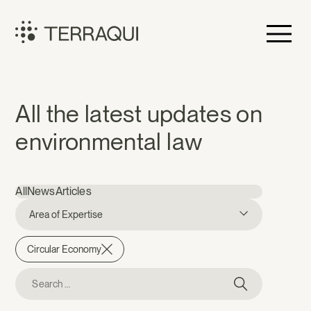
Skip
to
content
Terraqui
News
All the latest updates on
environmental law
All
News
Articles
Area of Expertise
Circular Economy
Search
for: