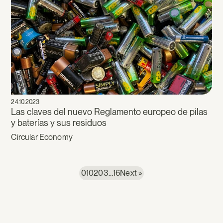
24.10.2023
Las claves del nuevo Reglamento europeo de pilas
y baterías y sus residuos
Circular Economy
01
02
03
…
16
Next »