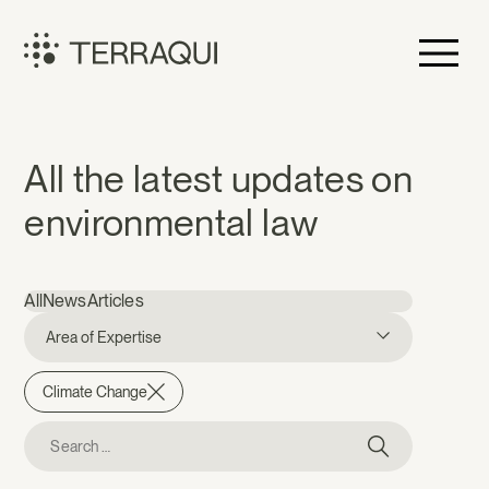
Skip
to
content
Terraqui
News
All the latest updates on
environmental law
All
News
Articles
Area of Expertise
Climate Change
Search
for: