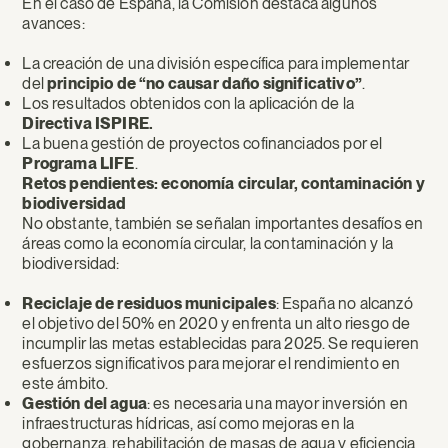
En el caso de España, la Comisión destaca algunos
avances:
La creación de una división específica para implementar
del
principio de “no causar daño significativo”
.
Los resultados obtenidos con la aplicación de la
Directiva ISPIRE.
La buena gestión de proyectos cofinanciados por el
Programa LIFE
.
Retos pendientes: economía circular, contaminación y
biodiversidad
No obstante, también se señalan importantes desafíos en
áreas como la economía circular, la contaminación y la
biodiversidad:
Reciclaje de residuos municipales
: España no alcanzó
el objetivo del 50% en 2020 y enfrenta un alto riesgo de
incumplir las metas establecidas para 2025. Se requieren
esfuerzos significativos para mejorar el rendimiento en
este ámbito.
Gestión del agua
: es necesaria una mayor inversión en
infraestructuras hídricas, así como mejoras en la
gobernanza, rehabilitación de masas de agua y eficiencia