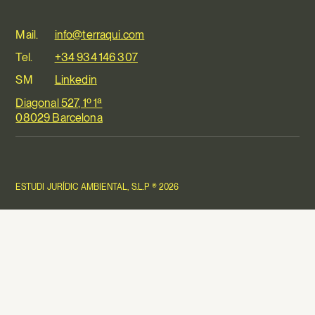
Mail.
info@terraqui.com
Tel.
+34 934 146 307
SM
Linkedin
Diagonal 527, 1º 1ª
08029 Barcelona
ESTUDI JURÍDIC AMBIENTAL, S.L.P ® 2026