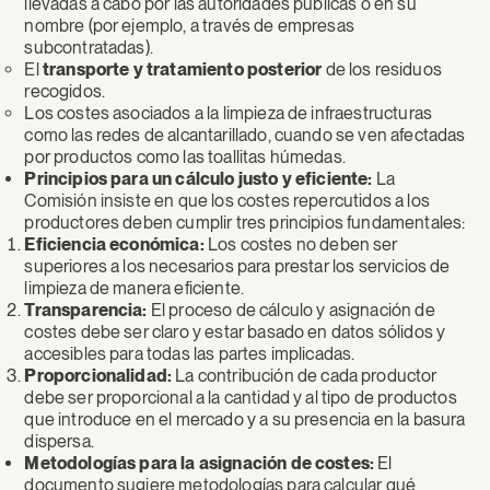
llevadas a cabo por las autoridades públicas o en su
nombre (por ejemplo, a través de empresas
subcontratadas).
El
transporte y tratamiento posterior
de los residuos
recogidos.
Los costes asociados a la limpieza de infraestructuras
como las redes de alcantarillado, cuando se ven afectadas
por productos como las toallitas húmedas.
Principios para un cálculo justo y eficiente:
La
Comisión insiste en que los costes repercutidos a los
productores deben cumplir tres principios fundamentales:
Eficiencia económica:
Los costes no deben ser
superiores a los necesarios para prestar los servicios de
limpieza de manera eficiente.
Transparencia:
El proceso de cálculo y asignación de
costes debe ser claro y estar basado en datos sólidos y
accesibles para todas las partes implicadas.
Proporcionalidad:
La contribución de cada productor
debe ser proporcional a la cantidad y al tipo de productos
que introduce en el mercado y a su presencia en la basura
dispersa.
Metodologías para la asignación de costes:
El
documento sugiere metodologías para calcular qué