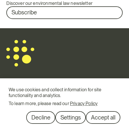
Discover our environmental law newsletter
Subscribe
Mail.
info@terraqui.com
We use cookies and collect information for site
functionality and analytics.
Tel.
+34 934 146 307
To learn more, please read our
Privacy Policy
SM
Linkedin
Diagonal 527, 1º 1ª
Decline
Settings
Accept all
08029 Barcelona