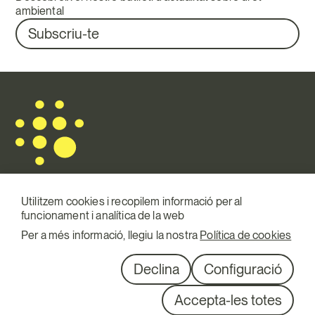
ambiental
Subscriu-te
Utilitzem cookies i recopilem informació per al
funcionament i analítica de la web
Mail.
info@terraqui.com
Per a més informació, llegiu la nostra
Política de cookies
Telf.
+34 934 146 307
XXSS
Linkedin
Declina
Configuració
Diagonal 527, 1º 1ª
Accepta-les totes
08029 Barcelona