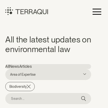
Skip
to
content
Terraqui
News
All the latest updates on
environmental law
All
News
Articles
Area of Expertise
Biodiversity
Search
for: