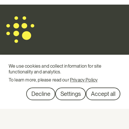
Mail.
info@terraqui.com
We use cookies and collect information for site
functionality and analytics.
Tel.
+34 934 146 307
To learn more, please read our
Privacy Policy
SM
Linkedin
Diagonal 527, 1º 1ª
Decline
Settings
Accept all
08029 Barcelona
ESTUDI JURÍDIC AMBIENTAL, S.L.P ® 2026