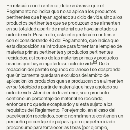
En relación con lo anterior, debe aclararse que el
Reglamento no indica que no se aplica a los productos
pertinentes que hayan agotado su ciclo de vida, sino a los
productos pertinentes que se produzcan o se alimenten
en su totalidad a partir de material que haya agotado su
ciclo de vida. Pese a ello, esta interpretación contrasta
con el considerando 40 del Reglamento, que indica que
esta disposición se introduce para fomentar el empleo de
materias primas pertinentes y productos pertinentes
reciclados, así como de las materias primas y productos
[2]
usados que hayan agotado su ciclo de vida
. De la
redacción del párrafo segundo del anexo I se desprende
que únicamente quedaran excluidos del ámbito de
aplicación los productos que se produzcan o se alimenten
en su totalidad
a partir de material que haya agotado su
ciclo de vida. Atendiendo lo anterior, si un producto
contiene un porcentaje de material no reciclado,
entonces no queda exceptuado y sí está sujeto a los
requisitos del Reglamento. Por ejemplo, en el caso del
papel/cartón reciclados, como normalmente contienen un
pequeño porcentaje de pulpa virgen o papel reciclado
preconsumo para fortalecer las fibras (por ejemplo,