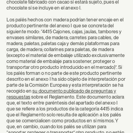
chocolate fabricado con cacao sí estará sujeto, pues el
chocolate sí se incluye en el anexo I.
Los palés hechos con madera podrían tener encaje en el
producto pertinente del anexo I que se concreta del
siguiente modo: “4415 Cajones, cajas, jaulas, tambores y
envases similares, de madera; carretes para cables, de
madera; paletas, paletas caja y demás plataformas para
carga, de madera; collarines para paletas, de madera
(excepto el material de embalaje utilizado exclusivamente
como material de embalaje para sostener, proteger o
transportar otro producto introducido en el mercado)”. Si
los palés forman o no parte de este producto pertinente
descrito en el anexo I ha sido objeto de interpretación por
parte de la Comisión Europea y esta interpretación se ha
recogido en
su documento publicado de preguntas y
respuestas
sobre el Reglamento. Este documento aclara
que, el texto entre paréntesis del apartado del anexo I
que se refiere a los productos de la categoría 4415 indica
que el Reglamento solo resulta de aplicación a los palés
que se comercialicen como productos en sí mismos. Y
que, en cambio, cuando los palés se utilizan para
“soportar, proteger o transportar” otro producto, no están