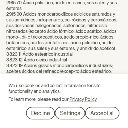
2915 70 Ácido palmítico, ácido esteárico, sus sales y sus
ésteres
2915 90 Ácidos monocarboxílicos acíclicos saturados y
sus anhídridos, halogenuros, pe-róxidos y peroxiácidos;
sus derivados halogenados, sulfonados, nitrados o
nitrosados (excepto ácido fórmico, ácido acético, ácidos
mono-, di- o tricloroacéticos, ácido propió-nico, ácidos
butanoicos, ácidos pentatoicos, ácido palmítico, ácido
esterárico, sus sales y sus ésteres, y anhídrido acético)
3823 11 Ácido esteárico industrial
3823 12 Ácido oleico industrial
3823 19 Ácidos grasos monocarboxílicos industriales;
aceites ácidos del refinado (excep-to ácido esteárico,
ácido oleico y ácidos grasos del al oil)
3823 70 Alcoholes grasos industriales
We use cookies and collect information for site
functionality and analytics.
To learn more, please read our
Privacy Policy
Caucho
Decline
Settings
Accept all
4001 Caucho natural, balata, gutapercha, guayule, chicle y
gomas naturales análogas, en formas primarias o en