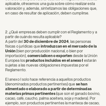
aplicable, ofrecemos una guía sobre cómo realizar esta
valoración y, además, sintetizamos las obligaciones que,
en caso de resultar de aplicación, deben cumplirse.
2. ¿Qué empresas deben cumplir con el Reglamento y a
partir de cuándo resulta aplicable?
A partir del
30 de diciembre de 2024
, las personas
físicas o jurídicas que
introduzcan en el mercado de la
Unión
(bien por producción nacional, o bien por
importación),
comercialicen o exporten
desde la Unión
Europea los
productos incluidos en el anexo I
estarán
sujetas a las nuevas obligaciones impuestas por el
Reglamento.
El anexo I solo hace referencia a aquellos productos
(denominados productos pertinentes) que
se han
alimentado o elaborado a partir de determinadas
materias primas pertinentes
(que son el ganado bovino,
cacao, café, caucho, palma aceitera, soja y madera). Por
ejemplo, son productos pertinentes la manteca de cacao;