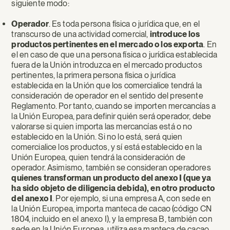
siguiente modo:
Operador
. Es toda persona física o jurídica que, en el
transcurso de una actividad comercial,
introduce los
productos pertinentes en el mercado o los exporta
. En
el en caso de que una persona física o jurídica establecida
fuera de la Unión introduzca en el mercado productos
pertinentes, la primera persona física o jurídica
establecida en la Unión que los comercialice tendrá la
consideración de operador en el sentido del presente
Reglamento. Por tanto, cuando se importen mercancías a
la Unión Europea, para definir quién será operador, debe
valorarse si quien importa las mercancías está o no
establecido en la Unión. Si no lo está, será quien
comercialice los productos, y sí está establecido en la
Unión Europea, quien tendrá la consideración de
operador. Asimismo, también se consideran operadores
quienes transforman un producto del anexo I (que ya
ha sido objeto de diligencia debida), en otro producto
del anexo I
. Por ejemplo, si una empresa A, con sede en
la Unión Europea, importa manteca de cacao (código CN
1804, incluido en el anexo I), y la empresa B, también con
sede en la Unión Europea, utiliza esa manteca de cacao