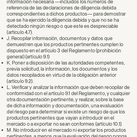
información necesaria —incluidos los números de
referencia de las declaraciones de diligencia debida
correspondientes a dichos productos— para demostrar
que se ha ejercido la diligencia debida y que no se ha
detectado ningún riesgo o que este es despreciable
(artículo 4.7).
J. Recopilar información, documentos y datos que
demuestren que los productos pertinentes cumplen lo
dispuesto en el artículo 3 del Reglamento (prohibición
general) (artículo 9.1)
K. Poner a disposición de las autoridades competentes,
previa solicitud, la información, los documentos y los
datos recopilados en virtud de la obligación anterior
(artículo 9.2).
L. Verificar y analizar la información que deben recopilar de
conformidad con el artículo 9.1 del Reglamento, y cualquier
otra documentación pertinente, y realizar, sobre la base
de dicha información y documentación, una evaluación
del riesgo para determinar si existe un riesgo de que los
productos pertinentes que vayan a introducir en el
mercado o a exportar no sean conformes (artículo 10.1).
M. No introducir en el mercado ni exportar los productos
pertinentes, a menos que la evaluación del riesgo ponga