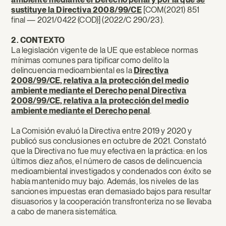
sustituye la Directiva 2008/99/CE
[COM(2021) 851
final — 2021/0422 (COD)] (2022/C 290/23).
2. CONTEXTO
La legislación vigente de la UE que establece normas
mínimas comunes para tipificar como delito la
delincuencia medioambiental es la
Directiva
2008/99/CE, relativa a la protección del medio
ambiente mediante el Derecho penal Directiva
2008/99/CE, relativa a la protección del medio
ambiente mediante el Derecho penal
.
La Comisión evaluó la Directiva entre 2019 y 2020 y
publicó sus conclusiones en octubre de 2021. Constató
que la Directiva no fue muy efectiva en la práctica: en los
últimos diez años, el número de casos de delincuencia
medioambiental investigados y condenados con éxito se
había mantenido muy bajo. Además, los niveles de las
sanciones impuestas eran demasiado bajos para resultar
disuasorios y la cooperación transfronteriza no se llevaba
a cabo de manera sistemática.