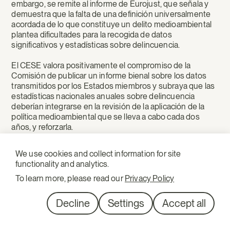
embargo, se remite al informe de Eurojust, que señala y
demuestra que la falta de una definición universalmente
acordada de lo que constituye un delito medioambiental
plantea dificultades para la recogida de datos
significativos y estadísticas sobre delincuencia.
El CESE valora positivamente el compromiso de la
Comisión de publicar un informe bienal sobre los datos
transmitidos por los Estados miembros y subraya que las
estadísticas nacionales anuales sobre delincuencia
deberían integrarse en la revisión de la aplicación de la
política medioambiental que se lleva a cabo cada dos
años, y reforzarla.
Transposición y ejecución financiera:
We use cookies and collect information for site
functionality and analytics.
Los delitos medioambientales perjudican ante todo el
medio ambiente y la salud, pero también distorsionan la
To learn more, please read our
Privacy Policy
competencia y la circularidad, agotan los recursos
públicos mediante la externalización de los costes de la
Decline
Settings
Accept all
acción correctiva y el restablecimiento y perjudican los
intereses de los contribuyentes eludiendo el principio de
«quien contamina paga». Sin una aplicación de las leyes y