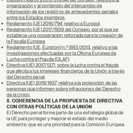
organización y al contenido del intercambio de
información de los registros de antecedentes penales
entre los Estados miembros
.
Reglamento (UE) 2016/794, relativo a Europol
.
Reglamento (UE) 2017/1939 del Consejo, por el que se
establece una cooperación reforzada para la creación de
la Fiscalía Europea
.
Reglamento (UE, Euratom) n.º 883/2013, relativo a las
investigaciones efectuadas por la Oficina Europea de
Lucha contra el Fraude (OLAF)
.
Directiva (UE) 2017/1371, sobre la lucha contra el fraude
que afecta a los intereses financieros de la Unión a través
del Derecho penal
.
Directiva (UE) 2019/1937, relativa a la protección de las
personas que informen sobre infracciones del Derecho
de la Unión
.
5. COHERENCIA DE LA PROPUESTA DE DIRECTIVA
CON OTRAS POLÍTICAS DE LA UNIÓN
El Derecho penal forma parte de una estrategia global de
la UE para proteger y mejorar el estado del medio
ambiente, que es una prioridad para la Comisión Europea.