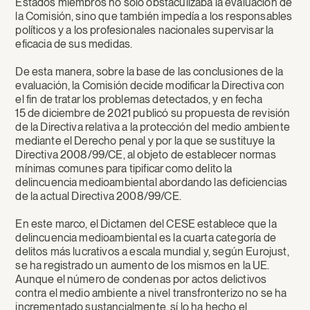
Estados miembros no solo obstaculizaba la evaluación de
la Comisión, sino que también impedía a los responsables
políticos y a los profesionales nacionales supervisar la
eficacia de sus medidas.
De esta manera, sobre la base de las conclusiones de la
evaluación, la Comisión decide modificar la Directiva con
el fin de tratar los problemas detectados, y en fecha
15 de diciembre de 2021 publicó su propuesta de revisión
de la Directiva relativa a la protección del medio ambiente
mediante el Derecho penal y por la que se sustituye la
Directiva 2008/99/CE, al objeto de establecer normas
mínimas comunes para tipificar como delito la
delincuencia medioambiental abordando las deficiencias
de la actual Directiva 2008/99/CE.
En este marco, el Dictamen del CESE establece que la
delincuencia medioambiental es la cuarta categoría de
delitos más lucrativos a escala mundial y, según Eurojust,
se ha registrado un aumento de los mismos en la UE.
Aunque el número de condenas por actos delictivos
contra el medio ambiente a nivel transfronterizo no se ha
incrementado sustancialmente, sí lo ha hecho el