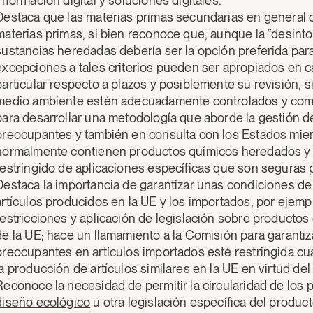
información digital y soluciones digitales.
Destaca que las materias primas secundarias en general d
materias primas, si bien reconoce que, aunque la “desint
sustancias heredadas debería ser la opción preferida para 
excepciones a tales criterios pueden ser apropiados en c
particular respecto a plazos y posiblemente su revisión, 
medio ambiente estén adecuadamente controlados y comun
para desarrollar una metodología que aborde la gestión 
preocupantes y también en consulta con los Estados miem
normalmente contienen productos químicos heredados y q
restringido de aplicaciones específicas que son seguras pa
Destaca la importancia de garantizar unas condiciones de
artículos producidos en la UE y los importados, por ejem
restricciones y aplicación de legislación sobre productos
de la UE; hace un llamamiento a la Comisión para garant
preocupantes en artículos importados esté restringida cu
la producción de artículos similares en la UE en virtud d
Reconoce la necesidad de permitir la circularidad de los
diseño ecológico
u otra legislación específica del product