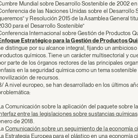
Cumbre Mundial sobre Desarrollo Sostenible de 2002 e
Conferencia de las Naciones Unidas sobre el Desarrollo So
queremos” y Resolución 2015 de la Asamblea General tit
2030 para el Desarrollo Sostenible”
Conferencia Internacional sobre Gestión de Productos Q
Enfoque Estratégico para la Gestión de Productos Quí
se distingue por su alcance integral, fijando un ambicioso 
productos químicos. Tiene un carácter multisectorial y cu
por parte de los órganos rectores de las principales org
énfasis en la seguridad química como un tema sostenible p
movilización de recursos.
B/ A nivel europeo, se han desarrollado en los últimos añ
problemática:
La Comunicación sobre la aplicación del paquete sobre la
interfaz entre las legislaciones sobre sustancias química
enero de 2018.
La
Comunicación sobre un seguimiento de la economía ci
La
Estrategia Europea para el plástico en una economía ci