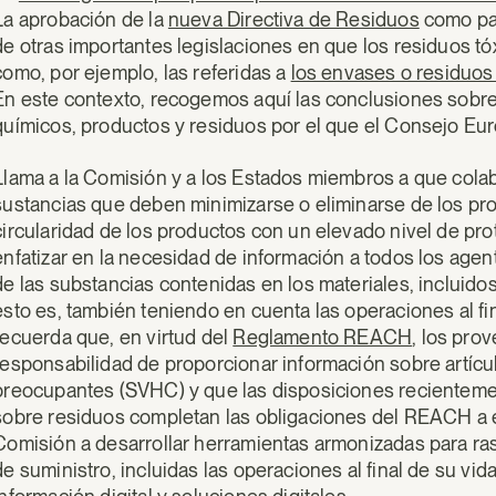
La aprobación de la
nueva Directiva de Residuos
como par
de otras importantes legislaciones en que los residuos tó
como, por ejemplo, las referidas a
los envases o residuo
En este contexto, recogemos aquí las conclusiones sobre l
químicos, productos y residuos por el que el Consejo Eu
Llama a la Comisión y a los Estados miembros a que colab
sustancias que deben minimizarse o eliminarse de los pr
circularidad de los productos con un elevado nivel de pro
enfatizar en la necesidad de información a todos los agen
de las substancias contenidas en los materiales, incluidos
esto es, también teniendo en cuenta las operaciones al fin
recuerda que, en virtud del
Reglamento REACH
, los pro
responsabilidad de proporcionar información sobre artí
preocupantes (SVHC) y que las disposiciones recientemen
sobre residuos completan las obligaciones del REACH a es
Comisión a desarrollar herramientas armonizadas para ras
de suministro, incluidas las operaciones al final de su vi