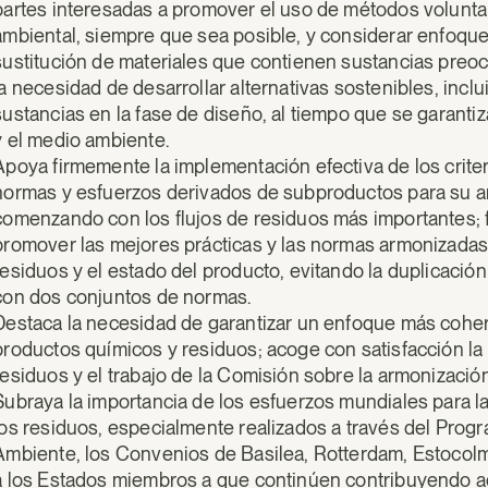
partes interesadas a promover el uso de métodos voluntar
ambiental, siempre que sea posible, y considerar enfoque
sustitución de materiales que contienen sustancias preoc
la necesidad de desarrollar alternativas sostenibles, incl
sustancias en la fase de diseño, al tiempo que se garanti
y el medio ambiente.
Apoya firmemente la implementación efectiva de los criteri
normas y esfuerzos derivados de subproductos para su arm
comenzando con los flujos de residuos más importantes; f
promover las mejores prácticas y las normas armonizadas p
residuos y el estado del producto, evitando la duplicaci
con dos conjuntos de normas.
Destaca la necesidad de garantizar un enfoque más coher
productos químicos y residuos; acoge con satisfacción la 
residuos y el trabajo de la Comisión sobre la armonizaci
Subraya la importancia de los esfuerzos mundiales para la
los residuos, especialmente realizados a través del Prog
Ambiente, los Convenios de Basilea, Rotterdam, Estocolm
a los Estados miembros a que continúen contribuyendo ac