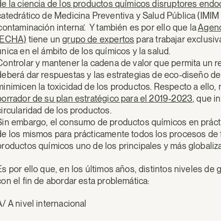
de la ciencia de los productos químicos disruptores end
catedrático de Medicina Preventiva y Salud Pública (IMIM
‘contaminación interna’. Y también es por ello que la
Agenc
(ECHA)
tiene un
grupo de expertos
para trabajar exclusiv
única en el ámbito de los químicos y la salud.
Controlar y mantener la cadena de valor que permita un re
deberá dar respuestas y las estrategias de eco-diseño de
minimicen la toxicidad de los productos. Respecto a ello,
borrador de su plan estratégico para el 2019-2023
, que i
circularidad de los productos.
Sin embargo, el consumo de productos químicos en prácti
de los mismos para prácticamente todos los procesos de 
productos químicos uno de los principales y más globaliz
Es por ello que, en los últimos años, distintos niveles de
con el fin de abordar esta problemática:
A/ A nivel internacional