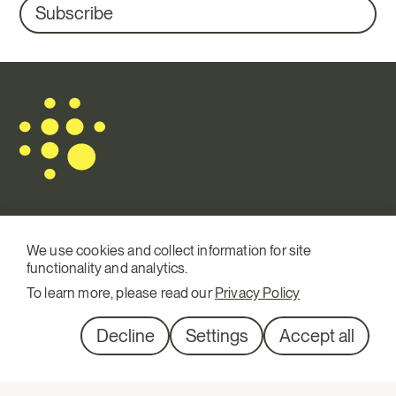
Subscribe
Mail.
info@terraqui.com
We use cookies and collect information for site
functionality and analytics.
Tel.
+34 934 146 307
To learn more, please read our
Privacy Policy
SM
Linkedin
Diagonal 527, 1º 1ª
Decline
Settings
Accept all
08029 Barcelona