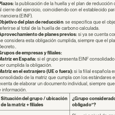
Plazos:
la publicación de la huella y el plan de reducció
al cierre del ejercicio, coincidiendo con el establecido p
financiera (EINF).
Objetivo del plan de reducción
: se especifica que el ob
referirse al total de la huella de carbono calculada.
Aprovechamiento de planes previos:
si ya se cuenta co
se considera esta obligación cumplida, siempre que el pl
Decreto..
Grupos de empresas y filiales:
Matriz en España:
si el grupo presenta EINF consolidado 
por cumplida la obligación.
Matriz en el extranjero (UE o fuera):
si la filial española
consolidado de la matriz que cumpla con los estándares ex
exenta de elaborar un documento individual, siempre que 
e información.
Situación del grupo / ubicación
¿Grupo considerado
de la matriz + filiales
obligado”?