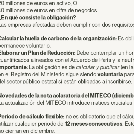
20 millones de euros en activo, O
40 millones de euros en cifra de negocios.
¿En qué consiste la obligación?
Las empresas afectadas deben cumplir con dos requisitos
Calcular la huella de carbono de la organización:
Es obli
permanece voluntario.
Elaborar un Plan de Reducción:
Debe contemplar un horiz
cuantificados alineados con el Acuerdo de París y la neutr
Importante:
La obligación es de
calcular y publicar
(en la
en el Registro del Ministerio sigue siendo
voluntaria
para
del sector público estatal sí están obligadas a inscribirse.
Novedades de la nota aclaratoria del MITECO (diciem
La actualización del MITECO introduce matices cruciales 
Periodo de cálculo flexible:
no es obligatorio que el cálcu
utilizar cualquier periodo de
12 meses consecutivos
. Est
no cierran en diciembre.