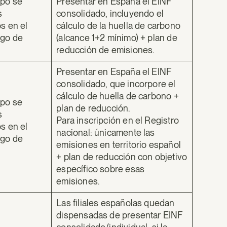
upo se
Presentar en España el EINF
s
consolidado, incluyendo el
os en el
cálculo de la huella de carbono
igo de
(alcance 1+2 mínimo) + plan de
reducción de emisiones.
Presentar en España el EINF
consolidado, que incorpore el
cálculo de huella de carbono +
upo se
plan de reducción.
s
Para inscripción en el Registro
os en el
nacional: únicamente las
igo de
emisiones en territorio español
+ plan de reducción con objetivo
específico sobre esas
emisiones.
Las filiales españolas quedan
dispensadas de presentar EINF